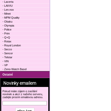
- Lacerta
- LAVVU
- Len.nox
- Minet
- MPM Quality
- Obaku
- Olympia
- Police
- Prim
- Q+Q
- Rotax
- Royal London
- Secco
- Sencor
- Telstar
- VIN
- VP
- Zeno-Watch Basel
Ostatní
Novinky emailem
Pokud máte zájem o zasílání
novinek a akcí z našeho serveru,
zadejte prosím emailovou adresu.