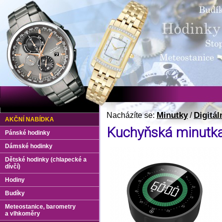
Minutky
Digitál
Nacházíte se:
/
AKČNÍ NABÍDKA
Kuchyňská minutka
Pánské hodinky
Dámské hodinky
Dětské hodinky (chlapecké a
dívčí)
Hodiny
Budíky
Meteostanice, barometry
a vlhkoměry