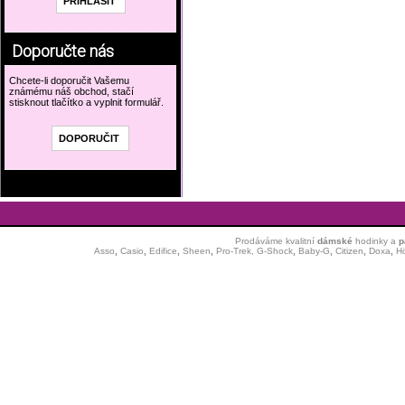
Doporučte nás
Chcete-li doporučit Vašemu
známému náš obchod, stačí
stisknout tlačítko a vyplnit formulář.
Prodáváme kvalitní
dámské
hodinky
a
p
Asso
,
Casio
,
Edifice
,
Sheen
,
Pro-Trek,
G-Shock
,
Baby-G
,
Citizen
,
Doxa
,
H