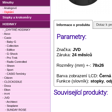
Minutky
- Analogové
- Digitální
Stopky a krokoměry
HODINKY
Dotaz k pr
Informace o produktu
- _CHYTRÉ HODINKY
- Asso
Parametry:
- Casio
- Baby-G
- Collection
Značka:
JVD
- Edifice
- G-Shock
Záruka:
24 měsíců
- Pro Trek
- Radio Controlled
Rozměry (mm) +-:
78x26
- Sheen
- Sport
- CASIO řemínky
Barva zobrazení LCD:
Černá 
- Citizen
Funkce (slovník):
stopky
,
od
- CLOCKODILE
- Doxa
- Elton
Související produkty:
- H+H
- JVD
- Architect
- Seaplane
- SUNDAY ROSE