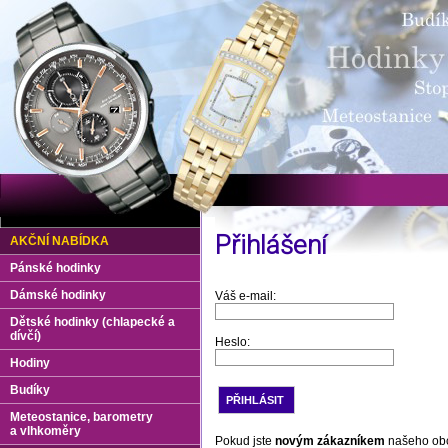
Přihlášení
AKČNÍ NABÍDKA
Pánské hodinky
Dámské hodinky
Váš e-mail:
Dětské hodinky (chlapecké a
dívčí)
Heslo:
Hodiny
Budíky
Meteostanice, barometry
a vlhkoměry
Pokud jste
novým zákazníkem
našeho ob