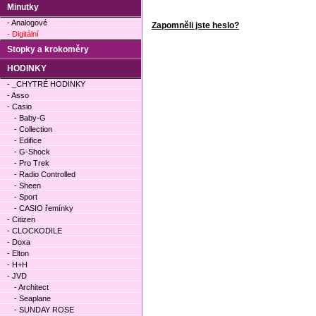
Minutky
- Analogové
Zapomněli jste heslo?
- Digitální
Stopky a krokoměry
HODINKY
- _CHYTRÉ HODINKY
- Asso
- Casio
- Baby-G
- Collection
- Edifice
- G-Shock
- Pro Trek
- Radio Controlled
- Sheen
- Sport
- CASIO řemínky
- Citizen
- CLOCKODILE
- Doxa
- Elton
- H+H
- JVD
- Architect
- Seaplane
- SUNDAY ROSE