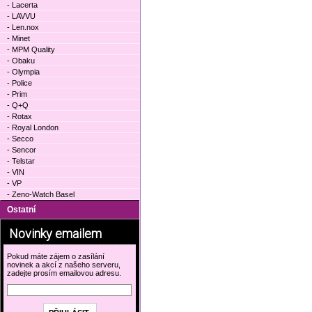
- Lacerta
- LAVVU
- Len.nox
- Minet
- MPM Quality
- Obaku
- Olympia
- Police
- Prim
- Q+Q
- Rotax
- Royal London
- Secco
- Sencor
- Telstar
- VIN
- VP
- Zeno-Watch Basel
Ostatní
Novinky emailem
Pokud máte zájem o zasílání
novinek a akcí z našeho serveru,
zadejte prosím emailovou adresu.