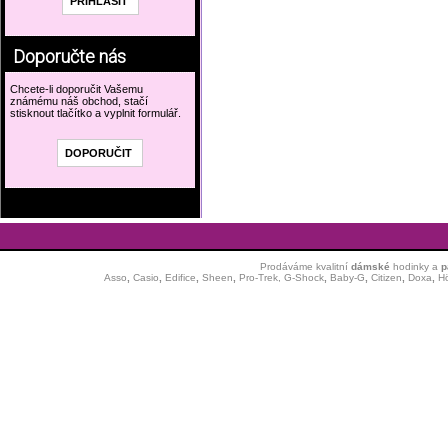
Doporučte nás
Chcete-li doporučit Vašemu
známému náš obchod, stačí
stisknout tlačítko a vyplnit formulář.
Prodáváme kvalitní
dámské
hodinky
a
p
Asso
,
Casio
,
Edifice
,
Sheen
,
Pro-Trek,
G-Shock
,
Baby-G
,
Citizen
,
Doxa
,
H