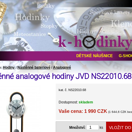
DĚTSKÉ NÁUŠNICE
G-SHO
Hodiny
Nástěnné bateriové
Analogové
e:
/
/
ěnné analogové hodiny JVD NS22010.68
kat. č. NS22010.68
Dostupnost:
skladem
Vaše cena: 1 990 CZK
(1 644,6 CZK be
Množství:
ks