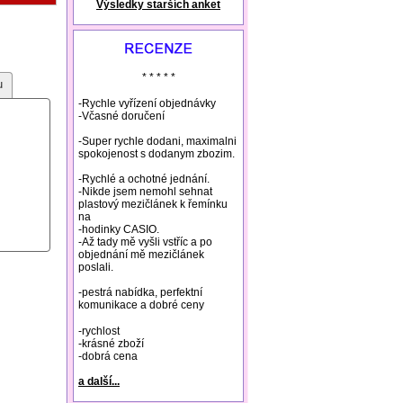
Výsledky starších anket
natural remedies rosacea
* * * * *
u
-Rychle vyřízení objednávky
-Včasné doručení
-Super rychle dodani, maximalni
spokojenost s dodanym zbozim.
-Rychlé a ochotné jednání.
-Nikde jsem nemohl sehnat
plastový mezičlánek k řemínku
na
-hodinky CASIO.
-Až tady mě vyšli vstříc a po
objednání mě mezičlánek
poslali.
-pestrá nabídka, perfektní
komunikace a dobré ceny
-rychlost
-krásné zboží
-dobrá cena
a další...