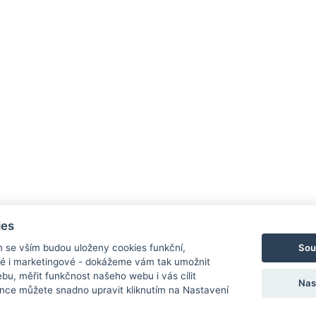
ies
Sou
m se vším budou uloženy cookies funkční,
ké i marketingové - dokážeme vám tak umožnit
bu, měřit funkčnost našeho webu i vás cílit
Nas
nce můžete snadno upravit kliknutím na Nastavení
Ochrana osobních údajů
Cookies
Nastav