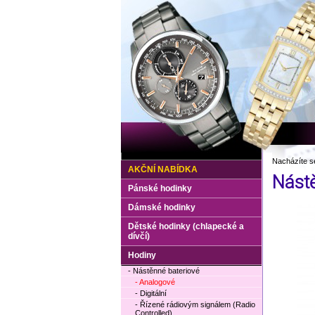
Nacházíte s
AKČNÍ NABÍDKA
Nást
Pánské hodinky
Dámské hodinky
Dětské hodinky (chlapecké a
dívčí)
Hodiny
- Nástěnné bateriové
- Analogové
- Digitální
- Řízené rádiovým signálem (Radio
Controlled)