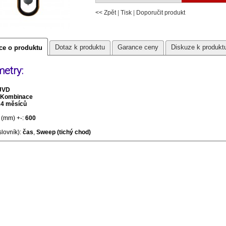
<< Zpět
|
Tisk
|
Doporučit produkt
Dotaz k produktu
Garance ceny
Diskuze k produkt
ce o produktu
etry:
JVD
Kombinace
24 měsíců
(mm) +-:
600
slovník):
čas
,
Sweep (tichý chod)