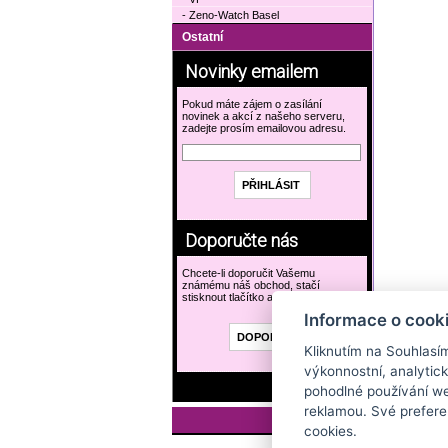
- Zeno-Watch Basel
Ostatní
Novinky emailem
Pokud máte zájem o zasílání
novinek a akcí z našeho serveru,
zadejte prosím emailovou adresu.
Doporučte nás
Chcete-li doporučit Vašemu
známému náš obchod, stačí
stisknout tlačítko a vyplnit formulář.
Informace o cook
Kliknutím na Souhlasí
výkonnostní, analytic
pohodlné používání we
reklamou. Své prefere
cookies.