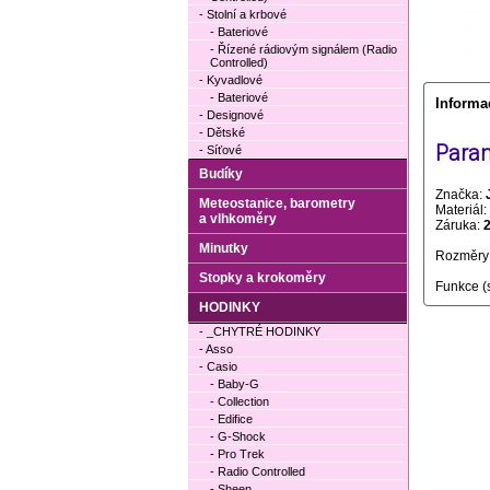
- Stolní a krbové
- Bateriové
- Řízené rádiovým signálem (Radio
Controlled)
- Kyvadlové
- Bateriové
Informa
- Designové
- Dětské
Param
- Síťové
Budíky
Značka:
Meteostanice, barometry
Materiál:
a vlhkoměry
Záruka:
Minutky
Rozměry 
Stopky a krokoměry
Funkce (
HODINKY
- _CHYTRÉ HODINKY
- Asso
- Casio
- Baby-G
- Collection
- Edifice
- G-Shock
- Pro Trek
- Radio Controlled
- Sheen