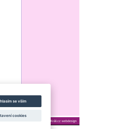
hlasím se vším
tavení cookies
ení cookies
Mapa stránek
|
Králi.cz webdesign