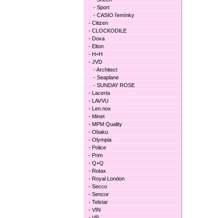
- Sport
- CASIO řemínky
- Citizen
- CLOCKODILE
- Doxa
- Elton
- H+H
- JVD
- Architect
- Seaplane
- SUNDAY ROSE
- Lacerta
- LAVVU
- Len.nox
- Minet
- MPM Quality
- Obaku
- Olympia
- Police
- Prim
- Q+Q
- Rotax
- Royal London
- Secco
- Sencor
- Telstar
- VIN
- VP