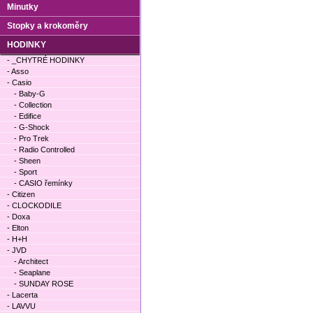
Minutky
Stopky a krokoměry
HODINKY
- _CHYTRÉ HODINKY
- Asso
- Casio
- Baby-G
- Collection
- Edifice
- G-Shock
- Pro Trek
- Radio Controlled
- Sheen
- Sport
- CASIO řemínky
- Citizen
- CLOCKODILE
- Doxa
- Elton
- H+H
- JVD
- Architect
- Seaplane
- SUNDAY ROSE
- Lacerta
- LAVVU