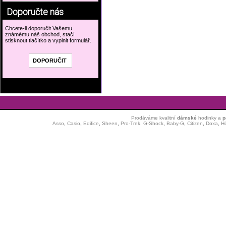
Doporučte nás
Chcete-li doporučit Vašemu
známému náš obchod, stačí
stisknout tlačítko a vyplnit formulář.
Prodáváme kvalitní
dámské
hodinky
a
p
Asso
,
Casio
,
Edifice
,
Sheen
,
Pro-Trek,
G-Shock
,
Baby-G
,
Citizen
,
Doxa
,
H