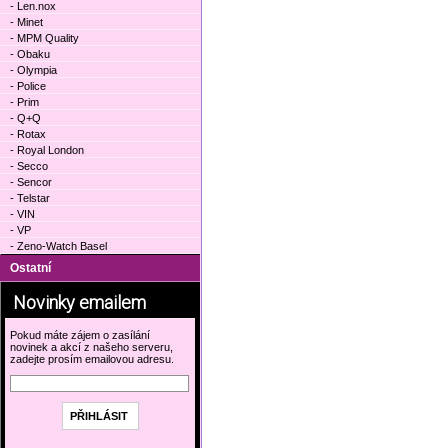
- Len.nox
- Minet
- MPM Quality
- Obaku
- Olympia
- Police
- Prim
- Q+Q
- Rotax
- Royal London
- Secco
- Sencor
- Telstar
- VIN
- VP
- Zeno-Watch Basel
Ostatní
Novinky emailem
Pokud máte zájem o zasílání
novinek a akcí z našeho serveru,
zadejte prosím emailovou adresu.