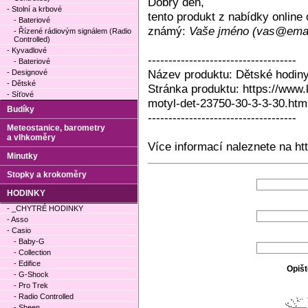
Dobrý den,
- Stolní a krbové
tento produkt z nabídky onlin
- Bateriové
známý:
Vaše jméno (vas@emai
- Řízené rádiovým signálem (Radio
Controlled)
- Kyvadlové
------------------------------------
- Bateriové
Název produktu: Dětské hodi
- Designové
- Dětské
Stránka produktu: https://www
- Síťové
motyl-det-23750-30-3-3-30.htm
Budíky
------------------------------------
Meteostanice, barometry
a vlhkoměry
Více informací naleznete na ht
Minutky
Stopky a krokoměry
HODINKY
- _CHYTRÉ HODINKY
- Asso
- Casio
- Baby-G
- Collection
- Edifice
Opišt
- G-Shock
- Pro Trek
- Radio Controlled
- Sheen