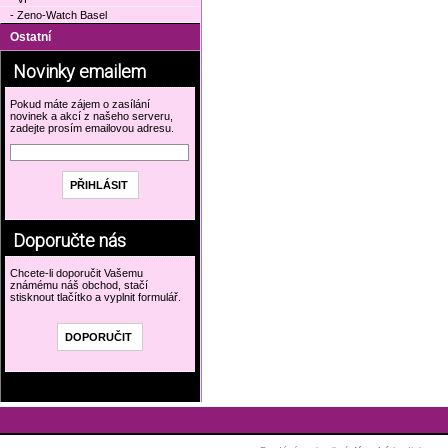
- Zeno-Watch Basel
Ostatní
Novinky emailem
Pokud máte zájem o zasílání
novinek a akcí z našeho serveru,
zadejte prosím emailovou adresu.
Doporučte nás
Chcete-li doporučit Vašemu
známému náš obchod, stačí
stisknout tlačítko a vyplnit formulář.