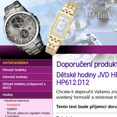
Doporučení produ
AKČNÍ NABÍDKA
Pánské hodinky
Dětské hodiny JVD HP
Dámské hodinky
HP612.D12
Dětské hodinky (chlapecké a
dívčí)
Chcete-li doporučit Vašemu zná
Hodiny
uvedený formulář a stisknout 
- Nástěnné bateriové
- Analogové
Tento text bude příjemci dor
- Digitální
- Řízené rádiovým signálem (Radio
Controlled)