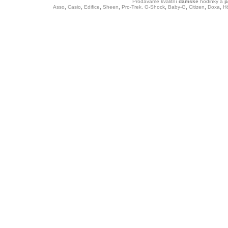
Prodáváme kvalitní
dámské
hodinky
a
p
Asso
,
Casio
,
Edifice
,
Sheen
,
Pro-Trek,
G-Shock
,
Baby-G
,
Citizen
,
Doxa
,
H