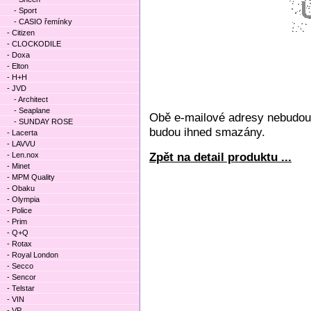
- Sport
- CASIO řemínky
- Citizen
- CLOCKODILE
- Doxa
- Elton
- H+H
- JVD
- Architect
- Seaplane
Obě e-mailové adresy nebudou 
- SUNDAY ROSE
budou ihned smazány.
- Lacerta
- LAVVU
Zpět na detail produktu ...
- Len.nox
- Minet
- MPM Quality
- Obaku
- Olympia
- Police
- Prim
- Q+Q
- Rotax
- Royal London
- Secco
- Sencor
- Telstar
- VIN
- VP