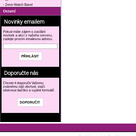
- Zeno-Watch Basel
Ostatní
Novinky emailem
Pokud máte zájem o zasílání
novinek a akcí z našeho serveru,
zadejte prosím emailovou adresu.
Doporučte nás
Chcete-li doporučit Vašemu
známému náš obchod, stačí
stisknout tlačítko a vyplnit formulář.