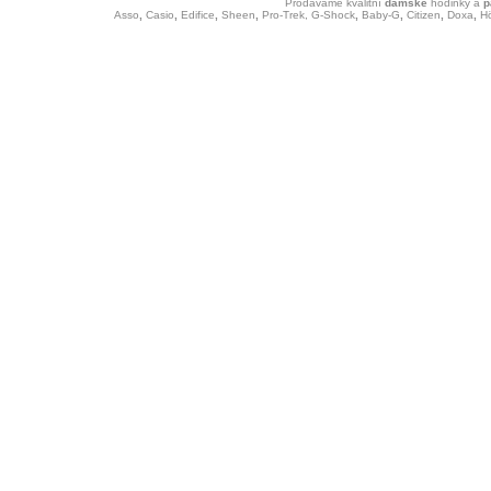
Prodáváme kvalitní
dámské
hodinky
a
p
Asso
,
Casio
,
Edifice
,
Sheen
,
Pro-Trek,
G-Shock
,
Baby-G
,
Citizen
,
Doxa
,
H