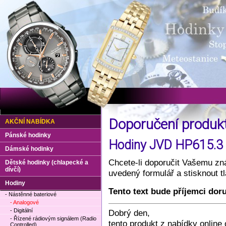
Doporučení produ
AKČNÍ NABÍDKA
Pánské hodinky
Hodiny JVD HP615.3 -
Dámské hodinky
Chcete-li doporučit Vašemu zná
Dětské hodinky (chlapecké a
dívčí)
uvedený formulář a stisknout 
Hodiny
Tento text bude příjemci dor
- Nástěnné bateriové
- Analogové
- Digitální
Dobrý den,
- Řízené rádiovým signálem (Radio
tento produkt z nabídky onlin
Controlled)