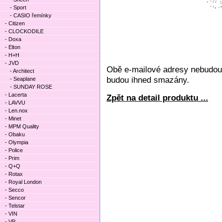
- Sport
- CASIO řemínky
- Citizen
- CLOCKODILE
- Doxa
- Elton
- H+H
- JVD
Obě e-mailové adresy nebudou 
- Architect
budou ihned smazány.
- Seaplane
- SUNDAY ROSE
- Lacerta
Zpět na detail produktu ...
- LAVVU
- Len.nox
- Minet
- MPM Quality
- Obaku
- Olympia
- Police
- Prim
- Q+Q
- Rotax
- Royal London
- Secco
- Sencor
- Telstar
- VIN
- VP