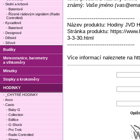
známý:
Vaše jméno (vas@emai
- Stolní a krbové
- Bateriové
- Řízené rádiovým signálem (Radio
------------------------------------
Controlled)
- Kyvadlové
Název produktu: Hodiny JVD 
- Bateriové
Stránka produktu: https://www
- Designové
3-3-30.html
- Dětské
- Síťové
------------------------------------
Budíky
Více informací naleznete na ht
Meteostanice, barometry
a vlhkoměry
Minutky
Stopky a krokoměry
HODINKY
- _CHYTRÉ HODINKY
- Asso
- Casio
- Baby-G
Opišt
- Collection
- Edifice
- G-Shock
- Pro Trek
- Radio Controlled
- Sheen