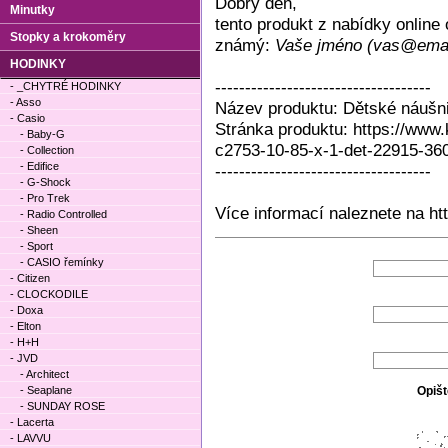
Dobrý den,
Minutky
tento produkt z nabídky onlin
Stopky a krokoměry
známý:
Vaše jméno (vas@emai
HODINKY
------------------------------------
- _CHYTRÉ HODINKY
- Asso
Název produktu: Dětské náušni
- Casio
Stránka produktu: https://www.
- Baby-G
c2753-10-85-x-1-det-22915-36
- Collection
- Edifice
------------------------------------
- G-Shock
- Pro Trek
Více informací naleznete na ht
- Radio Controlled
- Sheen
- Sport
- CASIO řemínky
- Citizen
- CLOCKODILE
- Doxa
- Elton
- H+H
- JVD
- Architect
- Seaplane
Opišt
- SUNDAY ROSE
- Lacerta
- LAVVU