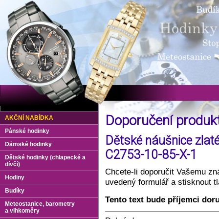
Doporučení produ
AKČNÍ NABÍDKA
Pánské hodinky
Dětské náušnice zlaté
Dámské hodinky
C2753-10-85-X-1
Dětské hodinky (chlapecké a
dívčí)
Chcete-li doporučit Vašemu zná
Hodiny
uvedený formulář a stisknout 
Budíky
Tento text bude příjemci dor
Meteostanice, barometry
a vlhkoměry