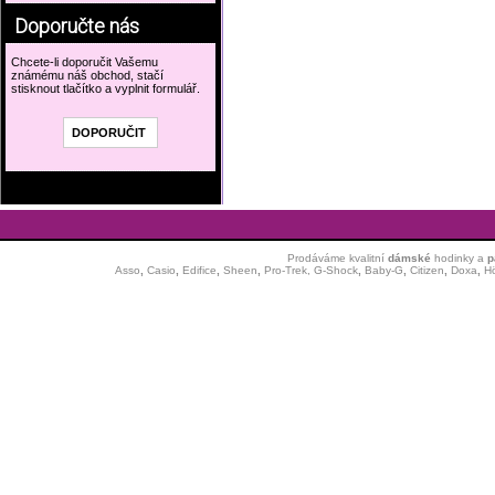
Doporučte nás
Chcete-li doporučit Vašemu
známému náš obchod, stačí
stisknout tlačítko a vyplnit formulář.
Prodáváme kvalitní
dámské
hodinky
a
p
Asso
,
Casio
,
Edifice
,
Sheen
,
Pro-Trek,
G-Shock
,
Baby-G
,
Citizen
,
Doxa
,
H