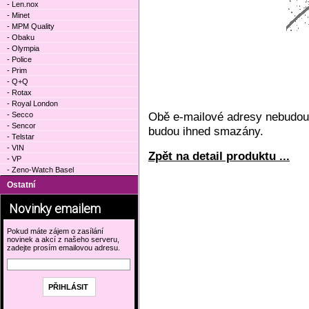
- Len.nox
- Minet
- MPM Quality
- Obaku
- Olympia
- Police
- Prim
- Q+Q
- Rotax
- Royal London
Obě e-mailové adresy nebudou 
- Secco
- Sencor
budou ihned smazány.
- Telstar
- VIN
Zpět na detail produktu ...
- VP
- Zeno-Watch Basel
Ostatní
Novinky emailem
Pokud máte zájem o zasílání
novinek a akcí z našeho serveru,
zadejte prosím emailovou adresu.