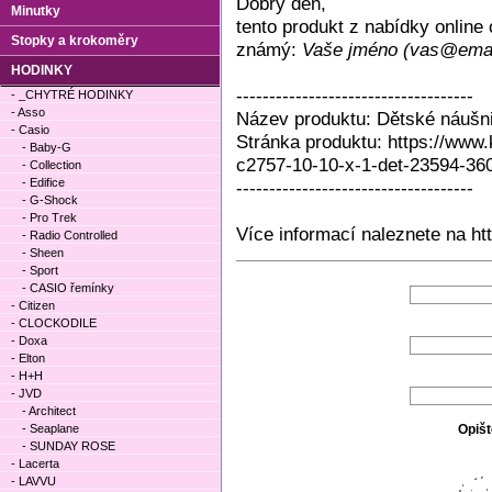
Dobrý den,
Minutky
tento produkt z nabídky onlin
Stopky a krokoměry
známý:
Vaše jméno (vas@emai
HODINKY
------------------------------------
- _CHYTRÉ HODINKY
- Asso
Název produktu: Dětské náušni
- Casio
Stránka produktu: https://www.
- Baby-G
c2757-10-10-x-1-det-23594-36
- Collection
- Edifice
------------------------------------
- G-Shock
- Pro Trek
Více informací naleznete na ht
- Radio Controlled
- Sheen
- Sport
- CASIO řemínky
- Citizen
- CLOCKODILE
- Doxa
- Elton
- H+H
- JVD
- Architect
- Seaplane
Opišt
- SUNDAY ROSE
- Lacerta
- LAVVU