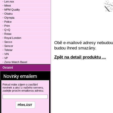
- Len.nox
- Minet
- MPM Quality
- Obaku
- Olympia
- Police
- Prim
- Q+Q
- Rotax
- Royal London
Obě e-mailové adresy nebudou 
- Secco
- Sencor
budou ihned smazány.
- Telstar
- VIN
Zpět na detail produktu ...
- VP
- Zeno-Watch Basel
Ostatní
Novinky emailem
Pokud máte zájem o zasílání
novinek a akcí z našeho serveru,
zadejte prosím emailovou adresu.