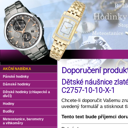
Doporučení produ
AKČNÍ NABÍDKA
Pánské hodinky
Dětské náušnice zlaté
Dámské hodinky
C2757-10-10-X-1
Dětské hodinky (chlapecké a
dívčí)
Chcete-li doporučit Vašemu zná
Hodiny
uvedený formulář a stisknout 
Budíky
Tento text bude příjemci dor
Meteostanice, barometry
a vlhkoměry