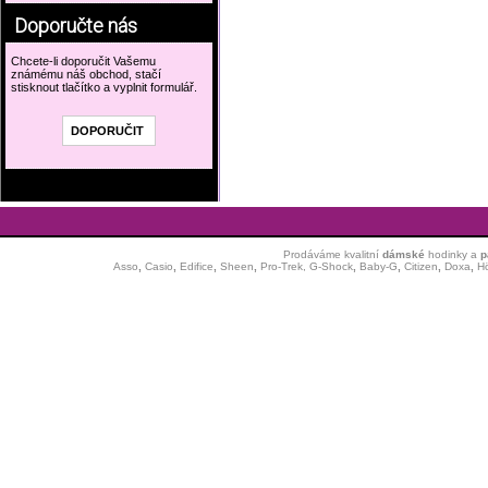
Doporučte nás
Chcete-li doporučit Vašemu
známému náš obchod, stačí
stisknout tlačítko a vyplnit formulář.
Prodáváme kvalitní
dámské
hodinky
a
p
Asso
,
Casio
,
Edifice
,
Sheen
,
Pro-Trek,
G-Shock
,
Baby-G
,
Citizen
,
Doxa
,
H