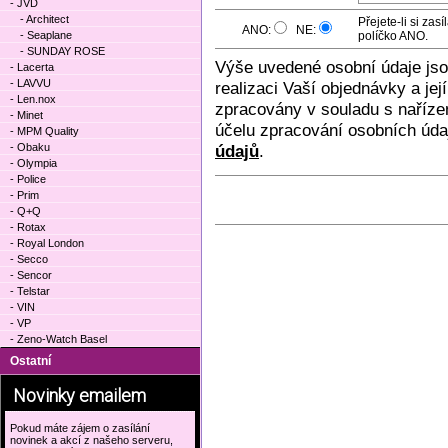
- JVD
- Architect
Přejete-li si za
ANO:
NE:
- Seaplane
políčko ANO.
- SUNDAY ROSE
Výše uvedené osobní údaje js
- Lacerta
- LAVVU
realizaci Vaší objednávky a je
- Len.nox
zpracovány v souladu s naříze
- Minet
účelu zpracování osobních úda
- MPM Quality
- Obaku
údajů
.
- Olympia
- Police
- Prim
- Q+Q
- Rotax
- Royal London
- Secco
- Sencor
- Telstar
- VIN
- VP
- Zeno-Watch Basel
Ostatní
Novinky emailem
Pokud máte zájem o zasílání
novinek a akcí z našeho serveru,