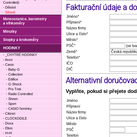
Controlled)
Fakturační údaje a d
- Dětské
- Síťové
Jméno*
Meteostanice, barometry
Příjmení*
a vlhkoměry
Název firmy
Minutky
Ulice a číslo*
Stopky a krokoměry
Město*
PSČ*
(ve tv
HODINKY
Země*
- _CHYTRÉ HODINKY
Telefon*
- Asso
IČO
- Casio
DIČ
- Baby-G
- Collection
Alternativní doručova
- Edifice
- G-Shock
- Pro Trek
Vyplňte, pokud si přejete dod
- Radio Controlled
- Sheen
Jméno
- Sport
Příjmení
- CASIO řemínky
Název firmy
- Citizen
Ulice a číslo
- CLOCKODILE
- Doxa
Město
- Elton
PSČ
- H+H
Telefon