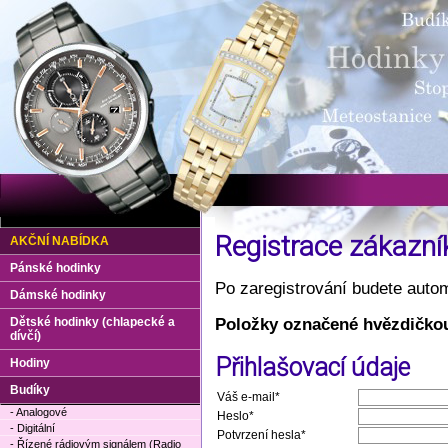
Registrace zákazní
AKČNÍ NABÍDKA
Pánské hodinky
Po zaregistrování budete autom
Dámské hodinky
Položky označené hvězdičkou
Dětské hodinky (chlapecké a
dívčí)
Přihlašovací údaje
Hodiny
Budíky
Váš e-mail*
- Analogové
Heslo*
- Digitální
Potvrzení hesla*
- Řízené rádiovým signálem (Radio