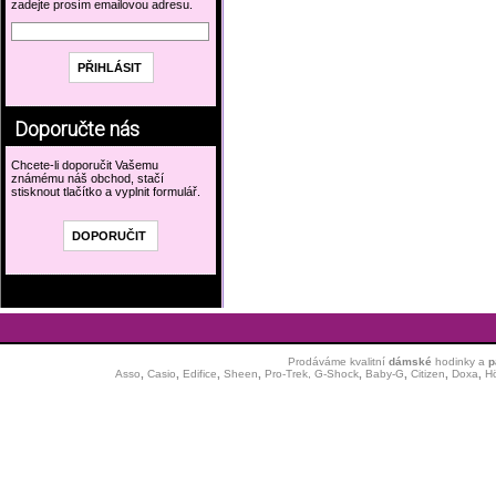
zadejte prosím emailovou adresu.
Doporučte nás
Chcete-li doporučit Vašemu
známému náš obchod, stačí
stisknout tlačítko a vyplnit formulář.
Prodáváme kvalitní
dámské
hodinky
a
p
Asso
,
Casio
,
Edifice
,
Sheen
,
Pro-Trek,
G-Shock
,
Baby-G
,
Citizen
,
Doxa
,
H