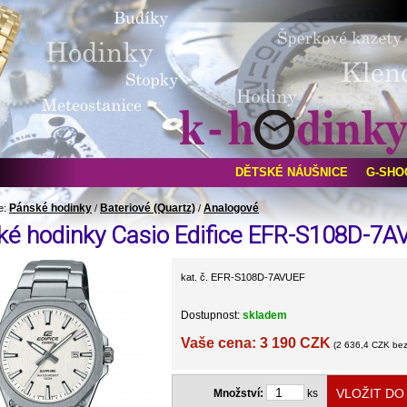
DĚTSKÉ NÁUŠNICE
G-SHO
Pánské hodinky
Bateriové (Quartz)
Analogové
e:
/
/
ké hodinky Casio Edifice EFR-S108D-7A
kat. č. EFR-S108D-7AVUEF
Dostupnost:
skladem
Vaše cena: 3 190 CZK
(2 636,4 CZK be
Množství:
ks