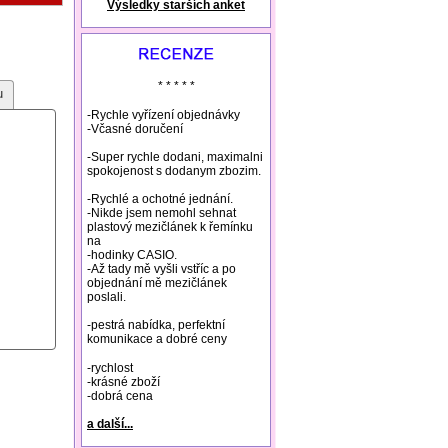
Výsledky starších anket
natural remedies rosacea
* * * * *
u
-Rychle vyřízení objednávky
-Včasné doručení
-Super rychle dodani, maximalni
spokojenost s dodanym zbozim.
-Rychlé a ochotné jednání.
-Nikde jsem nemohl sehnat
plastový mezičlánek k řemínku
na
-hodinky CASIO.
-Až tady mě vyšli vstříc a po
objednání mě mezičlánek
poslali.
-pestrá nabídka, perfektní
komunikace a dobré ceny
-rychlost
-krásné zboží
-dobrá cena
a další...