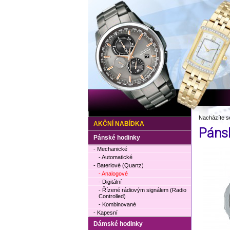
Nacházíte s
AKČNÍ NABÍDKA
Páns
Pánské hodinky
- Mechanické
- Automatické
- Bateriové (Quartz)
- Analogové
- Digitální
- Řízené rádiovým signálem (Radio
Controlled)
- Kombinované
- Kapesní
Dámské hodinky