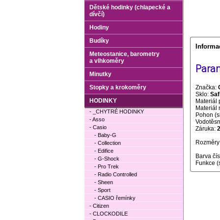
Dětské hodinky (chlapecké a
dívčí)
Hodiny
Budíky
Informa
Meteostanice, barometry
a vlhkoměry
Param
Minutky
Stopky a krokoměry
Značka:
Sklo:
Saf
HODINKY
Materiál 
Materiál
- _CHYTRÉ HODINKY
Pohon (s
- Asso
Vodotěsno
- Casio
Záruka:
- Baby-G
Rozměry 
- Collection
- Edifice
Barva čí
- G-Shock
Funkce (
- Pro Trek
- Radio Controlled
- Sheen
- Sport
- CASIO řemínky
- Citizen
- CLOCKODILE