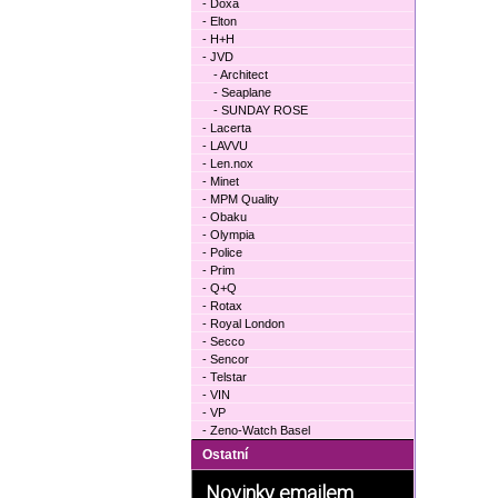
- Doxa
- Elton
- H+H
- JVD
- Architect
- Seaplane
- SUNDAY ROSE
- Lacerta
- LAVVU
- Len.nox
- Minet
- MPM Quality
- Obaku
- Olympia
- Police
- Prim
- Q+Q
- Rotax
- Royal London
- Secco
- Sencor
- Telstar
- VIN
- VP
- Zeno-Watch Basel
Ostatní
Novinky emailem