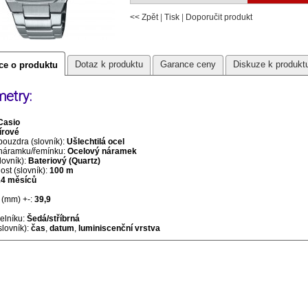
<< Zpět
|
Tisk
|
Doporučit produkt
Dotaz k produktu
Garance ceny
Diskuze k produkt
ce o produktu
etry:
Casio
írové
pouzdra (slovník):
Ušlechtilá ocel
 náramku/řemínku:
Ocelový náramek
lovník):
Bateriový (Quartz)
st (slovník):
100 m
24 měsíců
(mm) +-:
39,9
selníku:
Šedá/stříbrná
slovník):
čas
,
datum
,
luminiscenční vrstva