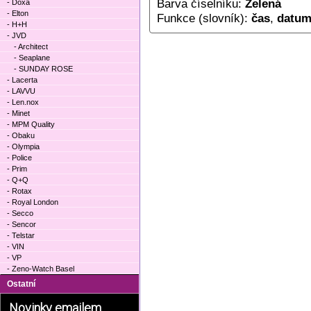
Barva číselníku:
Zelená
- Doxa
- Elton
Funkce (slovník):
čas
,
datu
- H+H
- JVD
- Architect
- Seaplane
- SUNDAY ROSE
- Lacerta
- LAVVU
- Len.nox
- Minet
- MPM Quality
- Obaku
- Olympia
- Police
- Prim
- Q+Q
- Rotax
- Royal London
- Secco
- Sencor
- Telstar
- VIN
- VP
- Zeno-Watch Basel
Ostatní
Novinky emailem