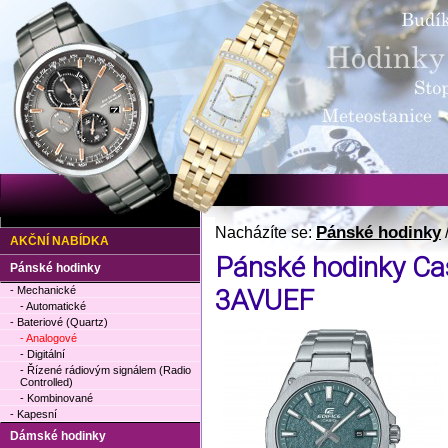
Pánské hodinky
Nacházíte se:
AKČNÍ NABÍDKA
Pánské hodinky Ca
Pánské hodinky
- Mechanické
3AVUEF
- Automatické
- Bateriové (Quartz)
- Analogové
- Digitální
- Řízené rádiovým signálem (Radio
Controlled)
- Kombinované
- Kapesní
Dámské hodinky