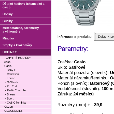
Dětské hodinky (chlapecké a
dívčí)
Hodiny
Budíky
Meteostanice, barometry
a vlhkoměry
Dotaz k pr
Informace o produktu
Minutky
Stopky a krokoměry
Parametry:
HODINKY
- _CHYTRÉ HODINKY
Značka:
Casio
- Asso
- Casio
Sklo:
Safírové
- Baby-G
Materiál pouzdra (slovník):
Uš
- Collection
Materiál náramku/řemínku:
O
- Edifice
- G-Shock
Pohon (slovník):
Bateriový (
- Pro Trek
Vodotěsnost (slovník):
100 m
- Radio Controlled
Záruka:
24 měsíců
- Sheen
- Sport
- CASIO řemínky
Rozměry (mm) +-:
39,9
- Citizen
- CLOCKODILE