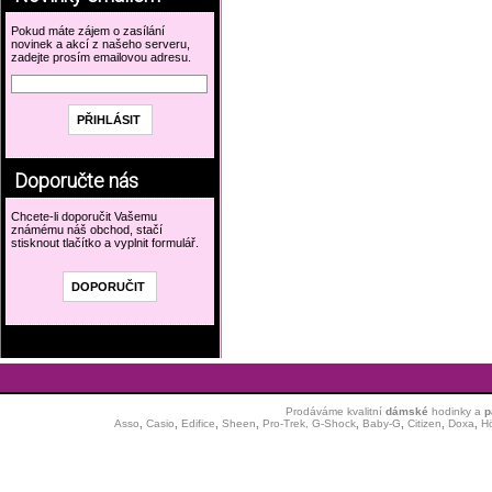
Pokud máte zájem o zasílání
novinek a akcí z našeho serveru,
zadejte prosím emailovou adresu.
Doporučte nás
Chcete-li doporučit Vašemu
známému náš obchod, stačí
stisknout tlačítko a vyplnit formulář.
Prodáváme kvalitní
dámské
hodinky
a
p
Asso
,
Casio
,
Edifice
,
Sheen
,
Pro-Trek,
G-Shock
,
Baby-G
,
Citizen
,
Doxa
,
H