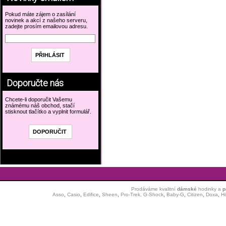
Pokud máte zájem o zasílání
novinek a akcí z našeho serveru,
zadejte prosím emailovou adresu.
Doporučte nás
Chcete-li doporučit Vašemu
známému náš obchod, stačí
stisknout tlačítko a vyplnit formulář.
Prodáváme kvalitní
dámské
hodinky
a
p
Asso
,
Casio
,
Edifice
,
Sheen
,
Pro-Trek,
G-Shock
,
Baby-G
,
Citizen
,
Doxa
,
H