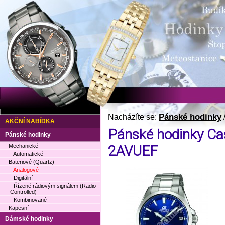
Pánské hodinky
Nacházíte se:
AKČNÍ NABÍDKA
Pánské hodinky Cas
Pánské hodinky
- Mechanické
2AVUEF
- Automatické
- Bateriové (Quartz)
- Analogové
- Digitální
- Řízené rádiovým signálem (Radio
Controlled)
- Kombinované
- Kapesní
Dámské hodinky