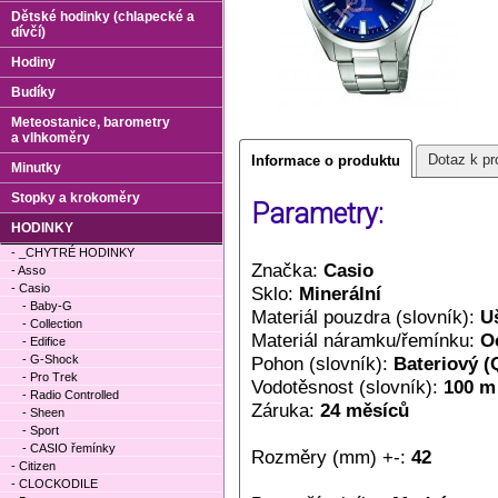
Dětské hodinky (chlapecké a
dívčí)
Hodiny
Budíky
Meteostanice, barometry
a vlhkoměry
Dotaz k pr
Informace o produktu
Minutky
Stopky a krokoměry
Parametry:
HODINKY
- _CHYTRÉ HODINKY
Značka:
Casio
- Asso
- Casio
Sklo:
Minerální
- Baby-G
Materiál pouzdra (slovník):
Uš
- Collection
Materiál náramku/řemínku:
O
- Edifice
- G-Shock
Pohon (slovník):
Bateriový (
- Pro Trek
Vodotěsnost (slovník):
100 m
- Radio Controlled
Záruka:
24 měsíců
- Sheen
- Sport
- CASIO řemínky
Rozměry (mm) +-:
42
- Citizen
- CLOCKODILE