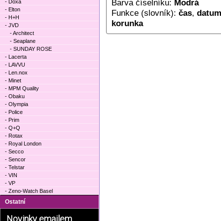
Barva číselníku:
Modrá
- Doxa
- Elton
Funkce (slovník):
čas
,
datu
- H+H
korunka
- JVD
- Architect
- Seaplane
- SUNDAY ROSE
- Lacerta
- LAVVU
- Len.nox
- Minet
- MPM Quality
- Obaku
- Olympia
- Police
- Prim
- Q+Q
- Rotax
- Royal London
- Secco
- Sencor
- Telstar
- VIN
- VP
- Zeno-Watch Basel
Ostatní
Novinky emailem