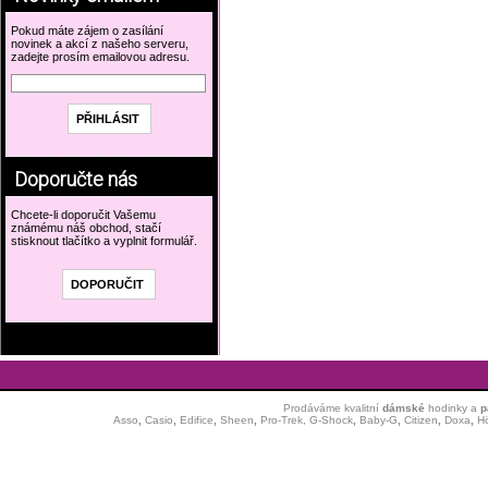
Pokud máte zájem o zasílání
novinek a akcí z našeho serveru,
zadejte prosím emailovou adresu.
Doporučte nás
Chcete-li doporučit Vašemu
známému náš obchod, stačí
stisknout tlačítko a vyplnit formulář.
Prodáváme kvalitní
dámské
hodinky
a
p
Asso
,
Casio
,
Edifice
,
Sheen
,
Pro-Trek,
G-Shock
,
Baby-G
,
Citizen
,
Doxa
,
H