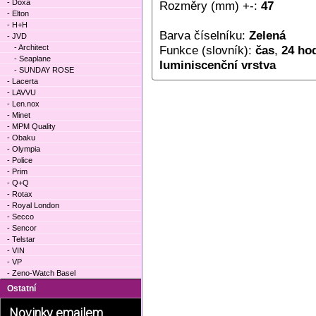
- Doxa
Rozměry (mm) +-:
47
- Elton
- H+H
Barva číselníku:
Zelená
- JVD
- Architect
Funkce (slovník):
čas
,
24 hod
- Seaplane
luminiscenční vrstva
- SUNDAY ROSE
- Lacerta
- LAVVU
- Len.nox
- Minet
- MPM Quality
- Obaku
- Olympia
- Police
- Prim
- Q+Q
- Rotax
- Royal London
- Secco
- Sencor
- Telstar
- VIN
- VP
- Zeno-Watch Basel
Ostatní
Novinky emailem