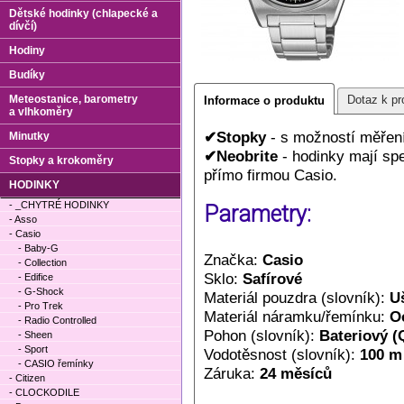
Dětské hodinky (chlapecké a
dívčí)
Hodiny
Budíky
Meteostanice, barometry
Dotaz k pr
Informace o produktu
a vlhkoměry
✔Stopky
- s možností měřen
Minutky
✔Neobrite
- hodinky mají sp
Stopky a krokoměry
přímo firmou Casio.
HODINKY
- _CHYTRÉ HODINKY
Parametry:
- Asso
- Casio
- Baby-G
Značka:
Casio
- Collection
Sklo:
Safírové
- Edifice
- G-Shock
Materiál pouzdra (slovník):
Uš
- Pro Trek
Materiál náramku/řemínku:
O
- Radio Controlled
Pohon (slovník):
Bateriový (
- Sheen
- Sport
Vodotěsnost (slovník):
100 m
- CASIO řemínky
Záruka:
24 měsíců
- Citizen
- CLOCKODILE