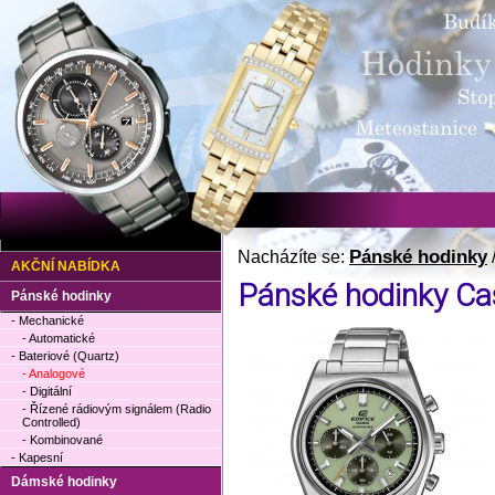
Pánské hodinky
Nacházíte se:
AKČNÍ NABÍDKA
Pánské hodinky C
Pánské hodinky
- Mechanické
- Automatické
- Bateriové (Quartz)
- Analogové
- Digitální
- Řízené rádiovým signálem (Radio
Controlled)
- Kombinované
- Kapesní
Dámské hodinky