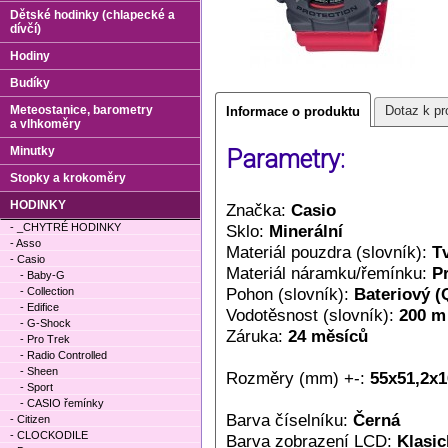
Dětské hodinky (chlapecké a
dívčí)
Hodiny
Budíky
Meteostanice, barometry
Dotaz k pr
Informace o produktu
a vlhkoměry
Minutky
Parametry:
Stopky a krokoměry
HODINKY
Značka:
Casio
- _CHYTRÉ HODINKY
Sklo:
Minerální
- Asso
Materiál pouzdra (slovník):
T
- Casio
Materiál náramku/řemínku:
P
- Baby-G
Pohon (slovník):
Bateriový (
- Collection
- Edifice
Vodotěsnost (slovník):
200 m
- G-Shock
Záruka:
24 měsíců
- Pro Trek
- Radio Controlled
- Sheen
Rozměry (mm) +-:
55x51,2x1
- Sport
- CASIO řemínky
Barva číselníku:
Černá
- Citizen
- CLOCKODILE
Barva zobrazení LCD:
Klasic