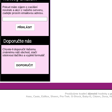
Pokud máte zájem o zasílání
novinek a akcí z našeho serveru,
zadejte prosím emailovou adresu.
Doporučte nás
Chcete-li doporučit Vašemu
známému náš obchod, stačí
stisknout tlačítko a vyplnit formulář.
Prodáváme kvalitní
dámské
hodinky
a
p
Asso
,
Casio
,
Edifice
,
Sheen
,
Pro-Trek,
G-Shock
,
Baby-G
,
Citizen
,
Doxa
,
H