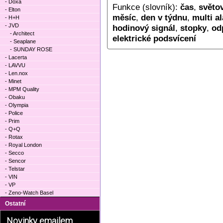
- Doxa
Funkce (slovník):
čas
,
světo
- Elton
měsíc
,
den v týdnu
,
multi a
- H+H
- JVD
hodinový signál
,
stopky
,
od
- Architect
elektrické podsvícení
- Seaplane
- SUNDAY ROSE
- Lacerta
- LAVVU
- Len.nox
- Minet
- MPM Quality
- Obaku
- Olympia
- Police
- Prim
- Q+Q
- Rotax
- Royal London
- Secco
- Sencor
- Telstar
- VIN
- VP
- Zeno-Watch Basel
Ostatní
Novinky emailem