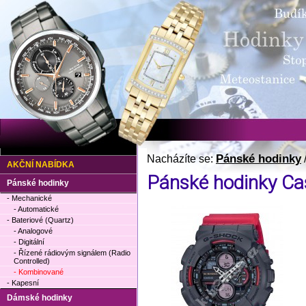
Pánské hodinky
Nacházíte se:
AKČNÍ NABÍDKA
Pánské hodinky Ca
Pánské hodinky
- Mechanické
- Automatické
- Bateriové (Quartz)
- Analogové
- Digitální
- Řízené rádiovým signálem (Radio
Controlled)
- Kombinované
- Kapesní
Dámské hodinky