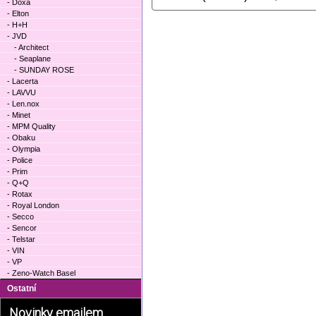
- Doxa
- Elton
- H+H
- JVD
- Architect
- Seaplane
- SUNDAY ROSE
- Lacerta
- LAVVU
- Len.nox
- Minet
- MPM Quality
- Obaku
- Olympia
- Police
- Prim
- Q+Q
- Rotax
- Royal London
- Secco
- Sencor
- Telstar
- VIN
- VP
- Zeno-Watch Basel
Ostatní
Novinky emailem