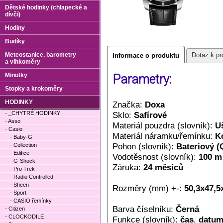
Dětské hodinky (chlapecké a
dívčí)
Hodiny
Budíky
Meteostanice, barometry
Dotaz k pr
Informace o produktu
a vlhkoměry
Minutky
Parametry:
Stopky a krokoměry
HODINKY
Značka:
Doxa
- _CHYTRÉ HODINKY
Sklo:
Safírové
- Asso
Materiál pouzdra (slovník):
Uš
- Casio
Materiál náramku/řemínku:
K
- Baby-G
Pohon (slovník):
Bateriový (
- Collection
- Edifice
Vodotěsnost (slovník):
100 m
- G-Shock
Záruka:
24 měsíců
- Pro Trek
- Radio Controlled
- Sheen
Rozměry (mm) +-:
50,3x47,5
- Sport
- CASIO řemínky
Barva číselníku:
Černá
- Citizen
- CLOCKODILE
Funkce (slovník):
čas
,
datu