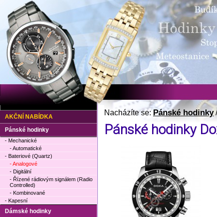
Pánské hodinky
Nacházíte se:
AKČNÍ NABÍDKA
Pánské hodinky Do
Pánské hodinky
- Mechanické
- Automatické
- Bateriové (Quartz)
- Analogové
- Digitální
- Řízené rádiovým signálem (Radio
Controlled)
- Kombinované
- Kapesní
Dámské hodinky