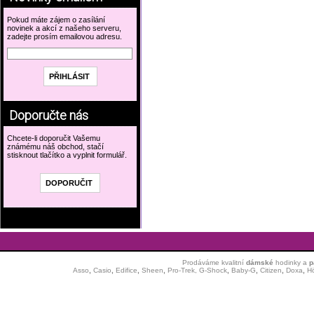
Pokud máte zájem o zasílání
novinek a akcí z našeho serveru,
zadejte prosím emailovou adresu.
Doporučte nás
Chcete-li doporučit Vašemu
známému náš obchod, stačí
stisknout tlačítko a vyplnit formulář.
Prodáváme kvalitní
dámské
hodinky
a
p
Asso
,
Casio
,
Edifice
,
Sheen
,
Pro-Trek,
G-Shock
,
Baby-G
,
Citizen
,
Doxa
,
H