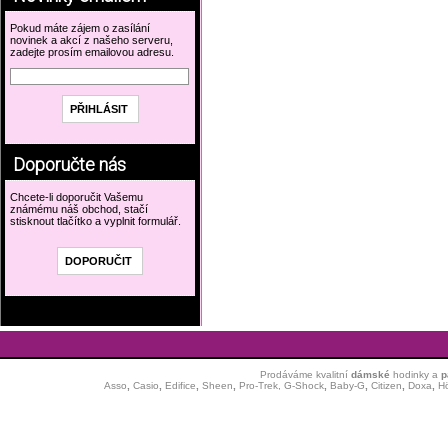
Pokud máte zájem o zasílání
novinek a akcí z našeho serveru,
zadejte prosím emailovou adresu.
Doporučte nás
Chcete-li doporučit Vašemu
známému náš obchod, stačí
stisknout tlačítko a vyplnit formulář.
Prodáváme kvalitní
dámské
hodinky
a
p
Asso
,
Casio
,
Edifice
,
Sheen
,
Pro-Trek,
G-Shock
,
Baby-G
,
Citizen
,
Doxa
,
H