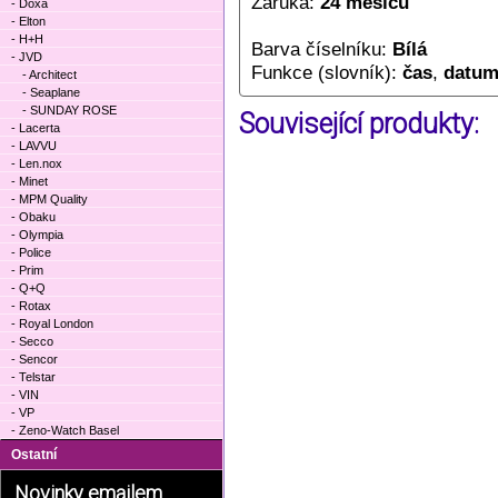
Záruka:
24 měsíců
- Doxa
- Elton
- H+H
Barva číselníku:
Bílá
- JVD
Funkce (slovník):
čas
,
datu
- Architect
- Seaplane
- SUNDAY ROSE
Související produkty:
- Lacerta
- LAVVU
- Len.nox
- Minet
- MPM Quality
- Obaku
- Olympia
- Police
- Prim
- Q+Q
- Rotax
- Royal London
- Secco
- Sencor
- Telstar
- VIN
- VP
- Zeno-Watch Basel
Ostatní
Novinky emailem