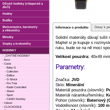
Dětské hodinky (chlapecké a
dívčí)
Hodiny
Budíky
Meteostanice, barometry
Dotaz k pr
Informace o produktu
a vlhkoměry
Solidní materiály dávají tuši
Minutky
Majitel si je kupuje s rozmysl
Stopky a krokoměry
ruku, bude se na ně moci spo
HODINKY
Velikost pouzdra:
40x49 mm
- _CHYTRÉ HODINKY
- Asso
- Casio
Parametry:
- Baby-G
- Collection
- Edifice
Značka:
JVD
- G-Shock
- Pro Trek
Sklo:
Minerální
- Radio Controlled
Materiál pouzdra (slovník):
P
- Sheen
Materiál náramku/řemínku:
K
- Sport
- CASIO řemínky
Pohon (slovník):
Bateriový (
- Citizen
Vodotěsnost (slovník):
100 m
- CLOCKODILE