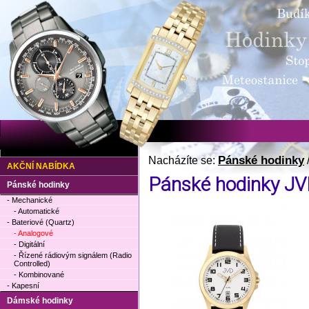
Pánské hodinky
Nacházíte se:
AKČNÍ NABÍDKA
Pánské hodinky JV
Pánské hodinky
- Mechanické
- Automatické
- Bateriové (Quartz)
- Analogové
- Digitální
- Řízené rádiovým signálem (Radio
Controlled)
- Kombinované
- Kapesní
Dámské hodinky