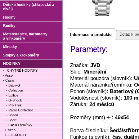
Dětské hodinky (chlapecké a
dívčí)
Hodiny
Budíky
Meteostanice, barometry
Dotaz k pr
Informace o produktu
a vlhkoměry
Minutky
Parametry:
Stopky a krokoměry
HODINKY
Značka:
JVD
- _CHYTRÉ HODINKY
Sklo:
Minerální
- Asso
Materiál pouzdra (slovník):
Uš
- Casio
Materiál náramku/řemínku:
O
- Baby-G
Pohon (slovník):
Bateriový (
- Collection
- Edifice
Vodotěsnost (slovník):
100 m
- G-Shock
Záruka:
24 měsíců
- Pro Trek
- Radio Controlled
- Sheen
Rozměry (mm) +-:
46x54
- Sport
- CASIO řemínky
Barva číselníku:
Šedá/stříbr
- Citizen
- CLOCKODILE
Funkce (slovník):
čas
,
duální