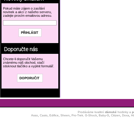
Pokud máte zájem o zasílání
novinek a akcí z našeho serveru,
zadejte prosím emailovou adresu.
Doporučte nás
Chcete-li doporučit Vašemu
známému náš obchod, stačí
stisknout tlačítko a vyplnit formulář.
Prodáváme kvalitní
dámské
hodinky
a
p
Asso
,
Casio
,
Edifice
,
Sheen
,
Pro-Trek,
G-Shock
,
Baby-G
,
Citizen
,
Doxa
,
H