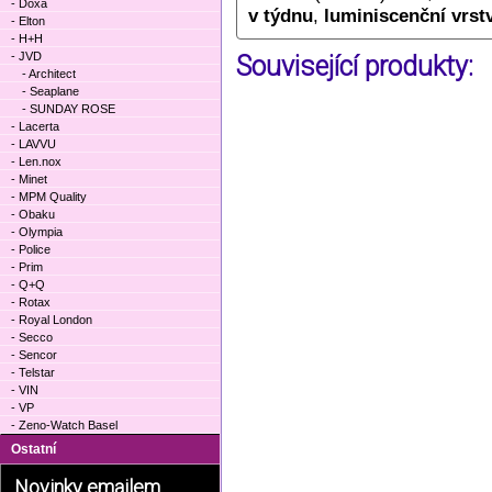
- Doxa
v týdnu
,
luminiscenční vrst
- Elton
- H+H
- JVD
Související produkty:
- Architect
- Seaplane
- SUNDAY ROSE
- Lacerta
- LAVVU
- Len.nox
- Minet
- MPM Quality
- Obaku
- Olympia
- Police
- Prim
- Q+Q
- Rotax
- Royal London
- Secco
- Sencor
- Telstar
- VIN
- VP
- Zeno-Watch Basel
Ostatní
Novinky emailem