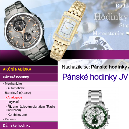
Pánské hodinky
Nacházíte se:
AKČNÍ NABÍDKA
Pánské hodinky JV
Pánské hodinky
- Mechanické
- Automatické
- Bateriové (Quartz)
- Analogové
- Digitální
- Řízené rádiovým signálem (Radio
Controlled)
- Kombinované
- Kapesní
Dámské hodinky