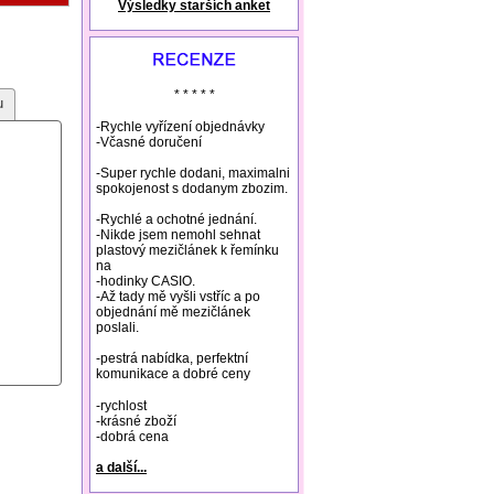
Výsledky starších anket
natural remedies rosacea
* * * * *
u
-Rychle vyřízení objednávky
-Včasné doručení
-Super rychle dodani, maximalni
spokojenost s dodanym zbozim.
-Rychlé a ochotné jednání.
-Nikde jsem nemohl sehnat
plastový mezičlánek k řemínku
na
-hodinky CASIO.
-Až tady mě vyšli vstříc a po
objednání mě mezičlánek
poslali.
-pestrá nabídka, perfektní
komunikace a dobré ceny
-rychlost
-krásné zboží
-dobrá cena
a další...