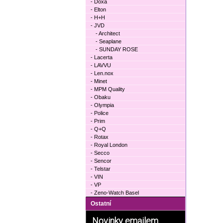
- Doxa
- Elton
- H+H
- JVD
- Architect
- Seaplane
- SUNDAY ROSE
- Lacerta
- LAVVU
- Len.nox
- Minet
- MPM Quality
- Obaku
- Olympia
- Police
- Prim
- Q+Q
- Rotax
- Royal London
- Secco
- Sencor
- Telstar
- VIN
- VP
- Zeno-Watch Basel
Ostatní
Novinky emailem