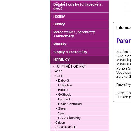
Dětské hodinky (chlapecké a
dívčí)
Hodiny
Budíky
Informa
Meteostanice, barometry
a vlhkoměry
Param
Minutky
Stopky a krokoměry
Značka:
Sklo:
Saf
HODINKY
Materiál 
Materiál
- _CHYTRÉ HODINKY
Pohon (s
- Asso
Vodotěsno
- Casio
Záruka:
- Baby-G
Rozměry 
- Collection
- Edifice
Barva čí
- G-Shock
Funkce (
- Pro Trek
- Radio Controlled
- Sheen
- Sport
- CASIO řemínky
- Citizen
- CLOCKODILE