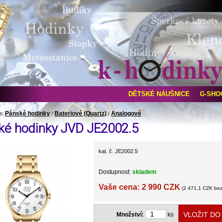
DĚTSKÉ NÁUŠNICE
G-SHO
Pánské hodinky
Bateriové (Quartz)
Analogové
e:
/
/
ké hodinky JVD JE2002.5
kat. č. JE2002.5
Dostupnost:
skladem
Vaše cena: 2 990 CZK
(2 471,1 CZK be
Množství:
ks