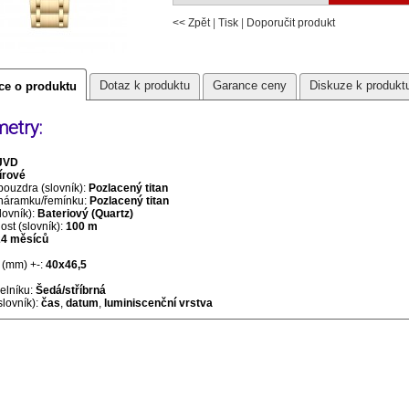
<< Zpět
|
Tisk
|
Doporučit produkt
Dotaz k produktu
Garance ceny
Diskuze k produkt
ce o produktu
etry:
JVD
írové
pouzdra (slovník):
Pozlacený titan
 náramku/řemínku:
Pozlacený titan
lovník):
Bateriový (Quartz)
st (slovník):
100 m
24 měsíců
(mm) +-:
40x46,5
selníku:
Šedá/stříbrná
slovník):
čas
,
datum
,
luminiscenční vrstva