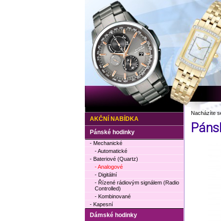
Nacházíte s
AKČNÍ NABÍDKA
Páns
Pánské hodinky
- Mechanické
- Automatické
- Bateriové (Quartz)
- Analogové
- Digitální
- Řízené rádiovým signálem (Radio
Controlled)
- Kombinované
- Kapesní
Dámské hodinky