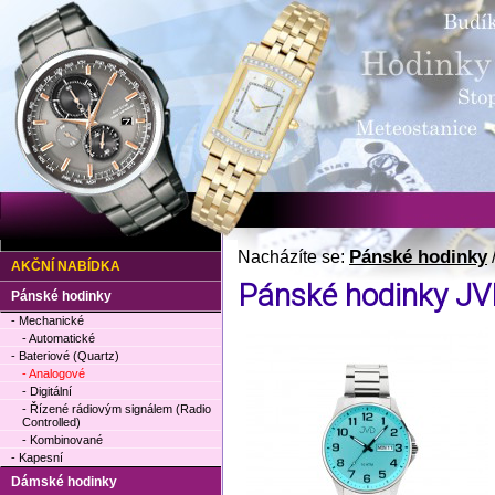
Pánské hodinky
Nacházíte se:
AKČNÍ NABÍDKA
Pánské hodinky JV
Pánské hodinky
- Mechanické
- Automatické
- Bateriové (Quartz)
- Analogové
- Digitální
- Řízené rádiovým signálem (Radio
Controlled)
- Kombinované
- Kapesní
Dámské hodinky