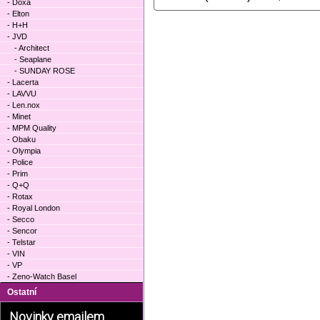
- Doxa
- Elton
- H+H
- JVD
- Architect
- Seaplane
- SUNDAY ROSE
- Lacerta
- LAVVU
- Len.nox
- Minet
- MPM Quality
- Obaku
- Olympia
- Police
- Prim
- Q+Q
- Rotax
- Royal London
- Secco
- Sencor
- Telstar
- VIN
- VP
- Zeno-Watch Basel
Ostatní
Novinky emailem