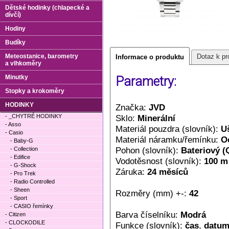
Dětské hodinky (chlapecké a
dívčí)
Hodiny
Budíky
Meteostanice, barometry
Dotaz k pr
Informace o produktu
a vlhkoměry
Minutky
Parametry:
Stopky a krokoměry
HODINKY
Značka:
JVD
- _CHYTRÉ HODINKY
Sklo:
Minerální
- Asso
Materiál pouzdra (slovník):
Uš
- Casio
Materiál náramku/řemínku:
O
- Baby-G
Pohon (slovník):
Bateriový (
- Collection
- Edifice
Vodotěsnost (slovník):
100 m
- G-Shock
Záruka:
24 měsíců
- Pro Trek
- Radio Controlled
- Sheen
Rozměry (mm) +-:
42
- Sport
- CASIO řemínky
Barva číselníku:
Modrá
- Citizen
- CLOCKODILE
Funkce (slovník):
čas
,
datu