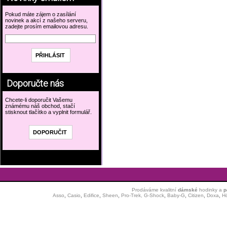
Pokud máte zájem o zasílání
novinek a akcí z našeho serveru,
zadejte prosím emailovou adresu.
Doporučte nás
Chcete-li doporučit Vašemu
známému náš obchod, stačí
stisknout tlačítko a vyplnit formulář.
Prodáváme kvalitní
dámské
hodinky
a
p
Asso
,
Casio
,
Edifice
,
Sheen
,
Pro-Trek,
G-Shock
,
Baby-G
,
Citizen
,
Doxa
,
H