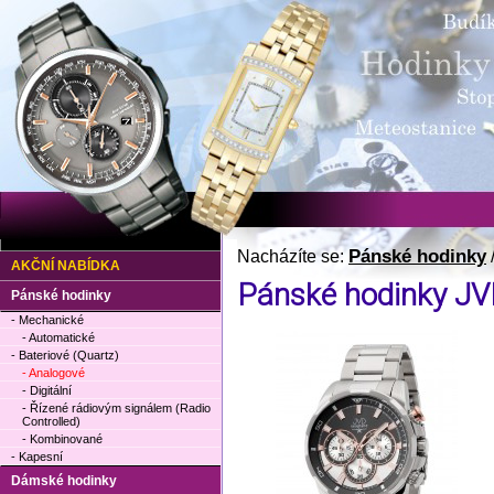
Pánské hodinky
Nacházíte se:
AKČNÍ NABÍDKA
Pánské hodinky JV
Pánské hodinky
- Mechanické
- Automatické
- Bateriové (Quartz)
- Analogové
- Digitální
- Řízené rádiovým signálem (Radio
Controlled)
- Kombinované
- Kapesní
Dámské hodinky