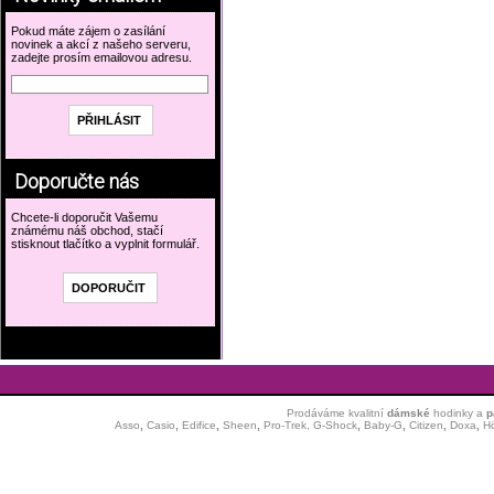
Pokud máte zájem o zasílání
novinek a akcí z našeho serveru,
zadejte prosím emailovou adresu.
Doporučte nás
Chcete-li doporučit Vašemu
známému náš obchod, stačí
stisknout tlačítko a vyplnit formulář.
Prodáváme kvalitní
dámské
hodinky
a
p
Asso
,
Casio
,
Edifice
,
Sheen
,
Pro-Trek,
G-Shock
,
Baby-G
,
Citizen
,
Doxa
,
H