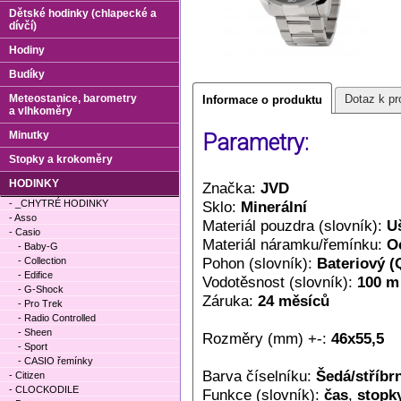
Dětské hodinky (chlapecké a
dívčí)
Hodiny
Budíky
Meteostanice, barometry
Dotaz k pr
Informace o produktu
a vlhkoměry
Minutky
Parametry:
Stopky a krokoměry
HODINKY
Značka:
JVD
- _CHYTRÉ HODINKY
Sklo:
Minerální
- Asso
Materiál pouzdra (slovník):
Uš
- Casio
Materiál náramku/řemínku:
O
- Baby-G
Pohon (slovník):
Bateriový (
- Collection
- Edifice
Vodotěsnost (slovník):
100 m
- G-Shock
Záruka:
24 měsíců
- Pro Trek
- Radio Controlled
- Sheen
Rozměry (mm) +-:
46x55,5
- Sport
- CASIO řemínky
Barva číselníku:
Šedá/stříbr
- Citizen
- CLOCKODILE
Funkce (slovník):
čas
,
stopk