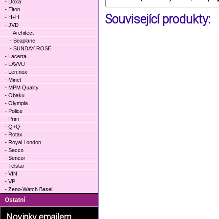
- Doxa
- Elton
Související produkty:
- H+H
- JVD
- Architect
- Seaplane
- SUNDAY ROSE
- Lacerta
- LAVVU
- Len.nox
- Minet
- MPM Quality
- Obaku
- Olympia
- Police
- Prim
- Q+Q
- Rotax
- Royal London
- Secco
- Sencor
- Telstar
- VIN
- VP
- Zeno-Watch Basel
Ostatní
Novinky emailem