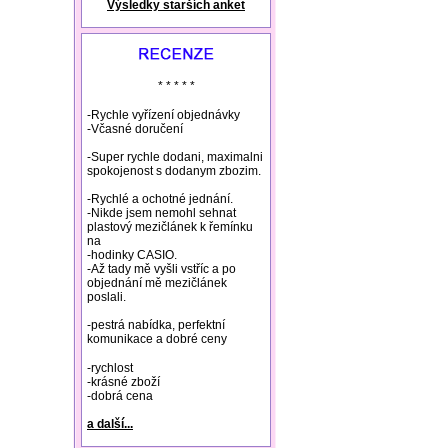
Výsledky starších anket
natural remedies rosacea
* * * * *
-Rychle vyřízení objednávky
-Včasné doručení
-Super rychle dodani, maximalni
spokojenost s dodanym zbozim.
-Rychlé a ochotné jednání.
-Nikde jsem nemohl sehnat
plastový mezičlánek k řemínku
na
-hodinky CASIO.
-Až tady mě vyšli vstříc a po
objednání mě mezičlánek
poslali.
-pestrá nabídka, perfektní
komunikace a dobré ceny
-rychlost
-krásné zboží
-dobrá cena
a další...