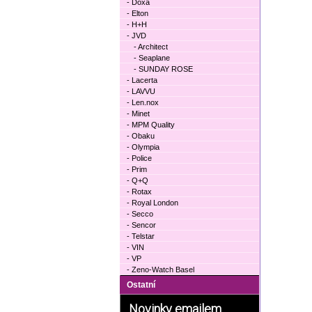
- Doxa
- Elton
- H+H
- JVD
- Architect
- Seaplane
- SUNDAY ROSE
- Lacerta
- LAVVU
- Len.nox
- Minet
- MPM Quality
- Obaku
- Olympia
- Police
- Prim
- Q+Q
- Rotax
- Royal London
- Secco
- Sencor
- Telstar
- VIN
- VP
- Zeno-Watch Basel
Ostatní
Novinky emailem