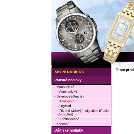
Tento prod
AKČNÍ NABÍDKA
Pánské hodinky
- Mechanické
- Automatické
- Bateriové (Quartz)
- Analogové
- Digitální
- Řízené rádiovým signálem (Radio
Controlled)
- Kombinované
- Kapesní
Dámské hodinky