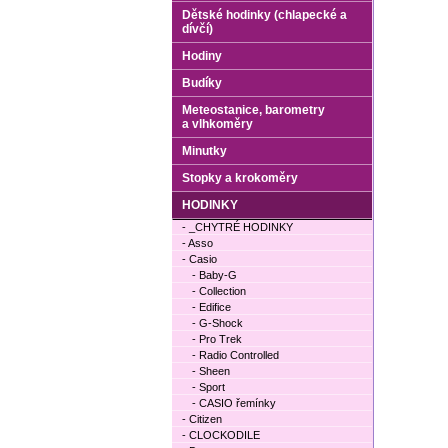
Dětské hodinky (chlapecké a
dívčí)
Hodiny
Budíky
Meteostanice, barometry
a vlhkoměry
Minutky
Stopky a krokoměry
HODINKY
- _CHYTRÉ HODINKY
- Asso
- Casio
- Baby-G
- Collection
- Edifice
- G-Shock
- Pro Trek
- Radio Controlled
- Sheen
- Sport
- CASIO řemínky
- Citizen
- CLOCKODILE