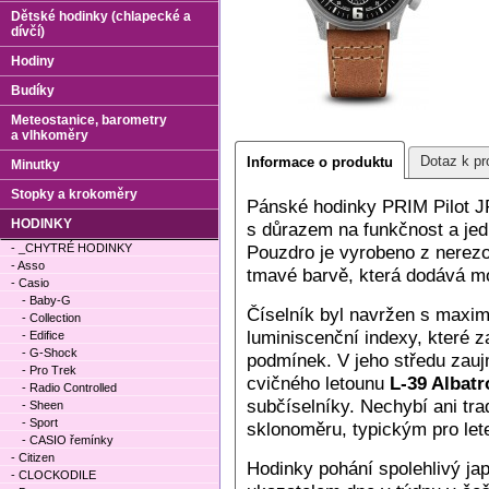
Dětské hodinky (chlapecké a
dívčí)
Hodiny
Budíky
Meteostanice, barometry
a vlhkoměry
Dotaz k pr
Informace o produktu
Minutky
Stopky a krokoměry
Pánské hodinky PRIM Pilot 
HODINKY
s důrazem na funkčnost a jed
- _CHYTRÉ HODINKY
Pouzdro je vyrobeno z nerezo
- Asso
tmavé barvě, která dodává mo
- Casio
- Baby-G
Číselník byl navržen s maximá
- Collection
luminiscenční indexy, které za
- Edifice
- G-Shock
podmínek. V jeho středu zau
- Pro Trek
cvičného letounu
L-39 Albatr
- Radio Controlled
subčíselníky. Nechybí ani tr
- Sheen
- Sport
sklonoměru, typickým pro lete
- CASIO řemínky
- Citizen
Hodinky pohání spolehlivý ja
- CLOCKODILE