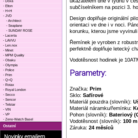
ukazatelem dne v týdnu v če
- Doxa
- Elton
subčíselníkem na pozici 3. ho
- H+H
- JVD
Design doplňuje originální pi
- Architect
orientaci ve dne i v noci. Pá
- Seaplane
korunku, kterou jsme vyvinuli
- SUNDAY ROSE
- Lacerta
- LAVVU
Řemínek je vyroben z robustní
- Len.nox
perfektně doplňuje letecký c
- Minet
- MPM Quality
Vodotěsnost hodinek je 10AT
- Obaku
- Olympia
- Police
Parametry:
- Prim
- Q+Q
- Rotax
Značka:
Prim
- Royal London
Sklo:
Safírové
- Secco
- Sencor
Materiál pouzdra (slovník):
Uš
- Telstar
Materiál náramku/řemínku:
K
- VIN
Pohon (slovník):
Bateriový (
- VP
- Zeno-Watch Basel
Vodotěsnost (slovník):
100 m
Ostatní
Záruka:
24 měsíců
Novinky emailem