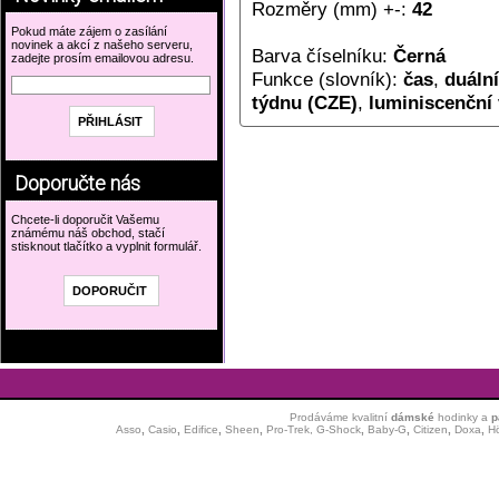
Rozměry (mm) +-:
42
Pokud máte zájem o zasílání
novinek a akcí z našeho serveru,
Barva číselníku:
Černá
zadejte prosím emailovou adresu.
Funkce (slovník):
čas
,
duální
týdnu (CZE)
,
luminiscenční 
Doporučte nás
Chcete-li doporučit Vašemu
známému náš obchod, stačí
stisknout tlačítko a vyplnit formulář.
Prodáváme kvalitní
dámské
hodinky
a
p
Asso
,
Casio
,
Edifice
,
Sheen
,
Pro-Trek,
G-Shock
,
Baby-G
,
Citizen
,
Doxa
,
H