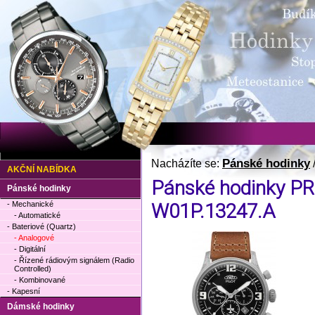
Pánské hodinky
Nacházíte se:
AKČNÍ NABÍDKA
Pánské hodinky PR
Pánské hodinky
- Mechanické
W01P.13247.A
- Automatické
- Bateriové (Quartz)
- Analogové
- Digitální
- Řízené rádiovým signálem (Radio
Controlled)
- Kombinované
- Kapesní
Dámské hodinky