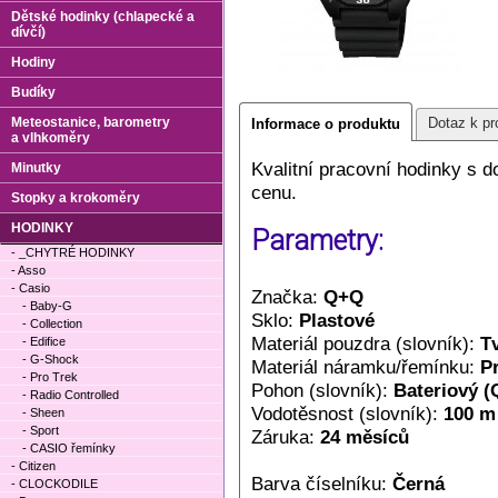
Dětské hodinky (chlapecké a
dívčí)
Hodiny
Budíky
Meteostanice, barometry
Dotaz k pr
Informace o produktu
a vlhkoměry
Kvalitní pracovní hodinky s 
Minutky
cenu.
Stopky a krokoměry
HODINKY
Parametry:
- _CHYTRÉ HODINKY
- Asso
- Casio
Značka:
Q+Q
- Baby-G
Sklo:
Plastové
- Collection
Materiál pouzdra (slovník):
T
- Edifice
- G-Shock
Materiál náramku/řemínku:
P
- Pro Trek
Pohon (slovník):
Bateriový (
- Radio Controlled
Vodotěsnost (slovník):
100 m
- Sheen
- Sport
Záruka:
24 měsíců
- CASIO řemínky
- Citizen
Barva číselníku:
Černá
- CLOCKODILE