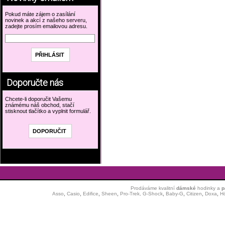
Pokud máte zájem o zasílání
novinek a akcí z našeho serveru,
zadejte prosím emailovou adresu.
Doporučte nás
Chcete-li doporučit Vašemu
známému náš obchod, stačí
stisknout tlačítko a vyplnit formulář.
Prodáváme kvalitní
dámské
hodinky
a
p
Asso
,
Casio
,
Edifice
,
Sheen
,
Pro-Trek,
G-Shock
,
Baby-G
,
Citizen
,
Doxa
,
H