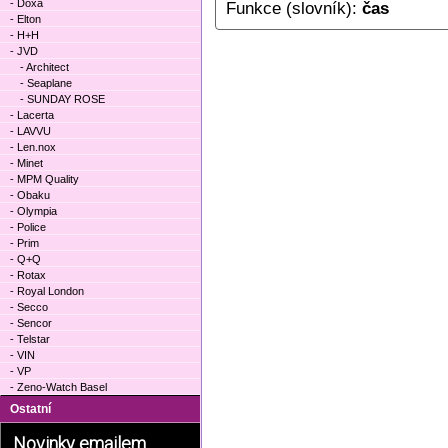
- Doxa
Funkce (slovník):
čas
- Elton
- H+H
- JVD
- Architect
- Seaplane
- SUNDAY ROSE
- Lacerta
- LAVVU
- Len.nox
- Minet
- MPM Quality
- Obaku
- Olympia
- Police
- Prim
- Q+Q
- Rotax
- Royal London
- Secco
- Sencor
- Telstar
- VIN
- VP
- Zeno-Watch Basel
Ostatní
Novinky emailem