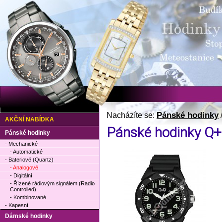
Pánské hodinky
Nacházíte se:
AKČNÍ NABÍDKA
Pánské hodinky Q
Pánské hodinky
- Mechanické
- Automatické
- Bateriové (Quartz)
- Analogové
- Digitální
- Řízené rádiovým signálem (Radio
Controlled)
- Kombinované
- Kapesní
Dámské hodinky