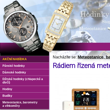
Meteostanice, b
Nacházíte se:
AKČNÍ NABÍDKA
Rádiem řízená met
Pánské hodinky
Dámské hodinky
Dětské hodinky (chlapecké a
dívčí)
Hodiny
Budíky
Meteostanice, barometry
a vlhkoměry