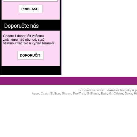
Doporučte nás
Chcete-li doporučit Vašemu
známému náš obchod, stačí
stisknout tlačítko a vyplnit formulář.
Prodáváme kvalitní
dámské
hodinky
a
p
Asso
,
Casio
,
Edifice
,
Sheen
,
Pro-Trek,
G-Shock
,
Baby-G
,
Citizen
,
Doxa
,
H