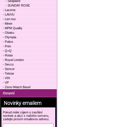
- Seaplane
- SUNDAY ROSE
- Lacerta
- LAVVU
- Len.nox
- Minet
- MPM Quality
- Obaku
- Olympia
- Police
- Prim
- Q+Q
- Rotax
- Royal London
- Secco
- Sencor
- Telstar
- VIN
- VP
- Zeno-Watch Basel
Ostatní
Novinky emailem
Pokud máte zájem o zasílání
novinek a akcí z našeho serveru,
zadejte prosím emailovou adresu.