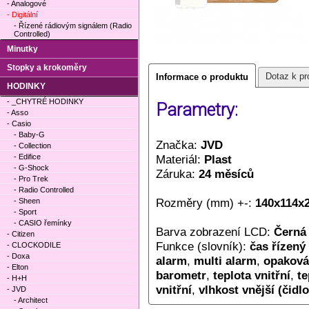
- Analogové
- Digitální
- Řízené rádiovým signálem (Radio
Controlled)
Minutky
Stopky a krokoměry
Dotaz k pr
Informace o produktu
HODINKY
- _CHYTRÉ HODINKY
Parametry:
- Asso
- Casio
- Baby-G
Značka:
JVD
- Collection
- Edifice
Materiál:
Plast
- G-Shock
Záruka:
24 měsíců
- Pro Trek
- Radio Controlled
Rozměry (mm) +-:
140x114x
- Sheen
- Sport
- CASIO řemínky
Barva zobrazení LCD:
Černá 
- Citizen
Funkce (slovník):
čas řízený
- CLOCKODILE
- Doxa
alarm
,
multi alarm
,
opaková
- Elton
barometr
,
teplota vnitřní
,
te
- H+H
vnitřní
,
vlhkost vnější (čidlo
- JVD
- Architect