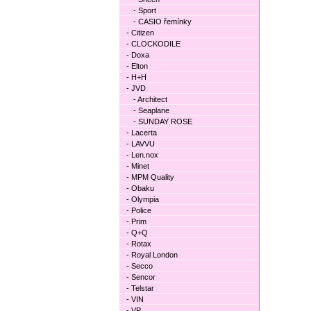
- Sport
- CASIO řemínky
- Citizen
- CLOCKODILE
- Doxa
- Elton
- H+H
- JVD
- Architect
- Seaplane
- SUNDAY ROSE
- Lacerta
- LAVVU
- Len.nox
- Minet
- MPM Quality
- Obaku
- Olympia
- Police
- Prim
- Q+Q
- Rotax
- Royal London
- Secco
- Sencor
- Telstar
- VIN
- VP