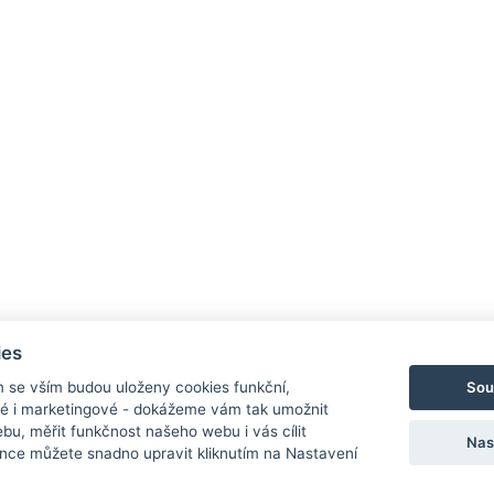
ies
Sou
m se vším budou uloženy cookies funkční,
ké i marketingové - dokážeme vám tak umožnit
bu, měřit funkčnost našeho webu i vás cílit
Nas
nce můžete snadno upravit kliknutím na Nastavení
Ochrana osobních údajů
Cookies
Nastav