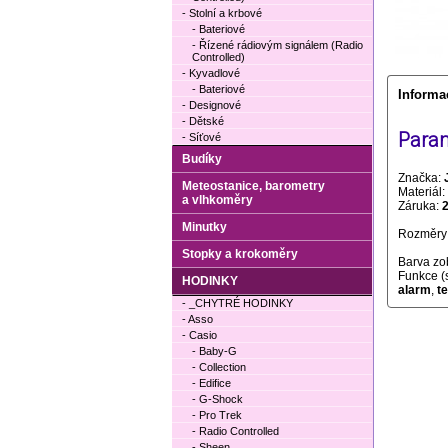
- Stolní a krbové
- Bateriové
- Řízené rádiovým signálem (Radio
Controlled)
- Kyvadlové
- Bateriové
Informa
- Designové
- Dětské
Param
- Síťové
Budíky
Značka:
Meteostanice, barometry
Materiál:
a vlhkoměry
Záruka:
Minutky
Rozměry 
Stopky a krokoměry
Barva zo
Funkce (
HODINKY
alarm
,
te
- _CHYTRÉ HODINKY
- Asso
- Casio
- Baby-G
- Collection
- Edifice
- G-Shock
- Pro Trek
- Radio Controlled
- Sheen