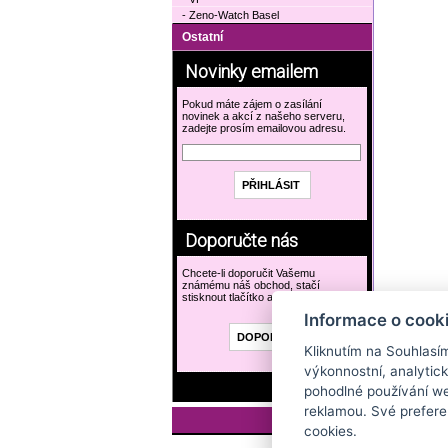
- Zeno-Watch Basel
Ostatní
Novinky emailem
Pokud máte zájem o zasílání
novinek a akcí z našeho serveru,
zadejte prosím emailovou adresu.
Doporučte nás
Chcete-li doporučit Vašemu
známému náš obchod, stačí
stisknout tlačítko a vyplnit formulář.
Informace o cook
Kliknutím na Souhlasí
výkonnostní, analytic
pohodlné používání we
reklamou. Své prefere
cookies.