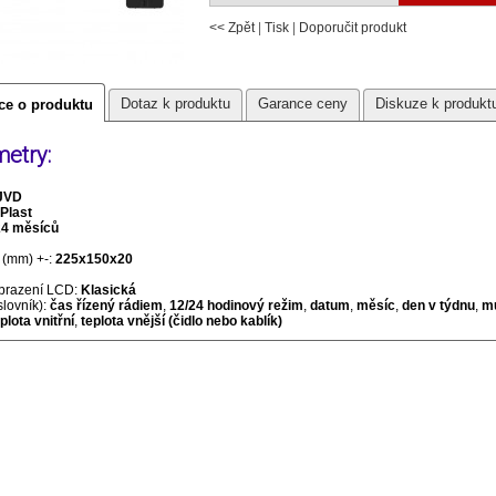
<< Zpět
|
Tisk
|
Doporučit produkt
Dotaz k produktu
Garance ceny
Diskuze k produkt
ce o produktu
etry:
JVD
Plast
24 měsíců
(mm) +-:
225x150x20
brazení LCD:
Klasická
slovník):
čas řízený rádiem
,
12/24 hodinový režim
,
datum
,
měsíc
,
den v týdnu
,
mu
plota vnitřní
,
teplota vnější (čidlo nebo kablík)