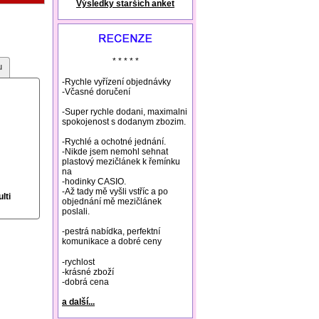
Výsledky starších anket
natural remedies rosacea
* * * * *
u
-Rychle vyřízení objednávky
-Včasné doručení
-Super rychle dodani, maximalni
spokojenost s dodanym zbozim.
-Rychlé a ochotné jednání.
-Nikde jsem nemohl sehnat
plastový mezičlánek k řemínku
na
-hodinky CASIO.
-Až tady mě vyšli vstříc a po
lti
objednání mě mezičlánek
poslali.
-pestrá nabídka, perfektní
komunikace a dobré ceny
-rychlost
-krásné zboží
-dobrá cena
a další...