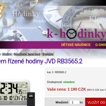
DĚTSKÉ NÁUŠNICE
G-SHO
Hodiny
Nástěnné bateriové
Digitální
e:
/
/
em řízené hodiny JVD RB3565.2
kat. č. RB3565.2
Dostupnost:
skladem
Vaše cena: 1 190 CZK
(983,5 CZK bez 
Množství:
ks