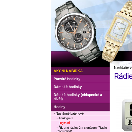
Nacházíte s
AKČNÍ NABÍDKA
Rádi
Pánské hodinky
Dámské hodinky
Dětské hodinky (chlapecké a
dívčí)
Hodiny
- Nástěnné bateriové
- Analogové
- Digitální
- Řízené rádiovým signálem (Radio
Controlled)