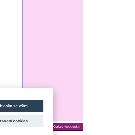
hlasím se vším
tavení cookies
ení cookies
Mapa stránek
|
Králi.cz webdesign