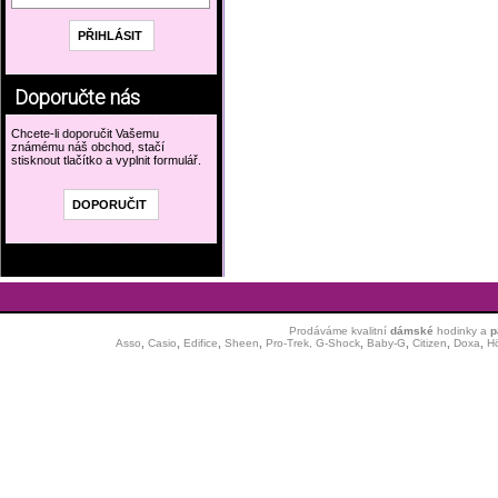
Doporučte nás
Chcete-li doporučit Vašemu
známému náš obchod, stačí
stisknout tlačítko a vyplnit formulář.
Prodáváme kvalitní
dámské
hodinky
a
p
Asso
,
Casio
,
Edifice
,
Sheen
,
Pro-Trek,
G-Shock
,
Baby-G
,
Citizen
,
Doxa
,
H