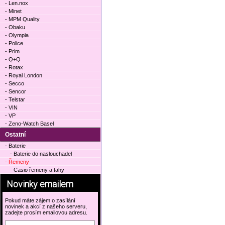
- Len.nox
- Minet
- MPM Quality
- Obaku
- Olympia
- Police
- Prim
- Q+Q
- Rotax
- Royal London
- Secco
- Sencor
- Telstar
- VIN
- VP
- Zeno-Watch Basel
Ostatní
- Baterie
- Baterie do naslouchadel
- Řemeny
- Casio řemeny a tahy
Novinky emailem
Pokud máte zájem o zasílání
novinek a akcí z našeho serveru,
zadejte prosím emailovou adresu.