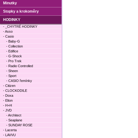
Minutky
Stopky a krokoměry
HODINKY
- _CHYTRÉ HODINKY
- Asso
- Casio
- Baby-G
- Collection
- Edifice
- G-Shock
- Pro Trek
- Radio Controlled
- Sheen
- Sport
- CASIO řemínky
- Citizen
- CLOCKODILE
- Doxa
- Elton
- H+H
- JVD
- Architect
- Seaplane
- SUNDAY ROSE
- Lacerta
- LAVVU