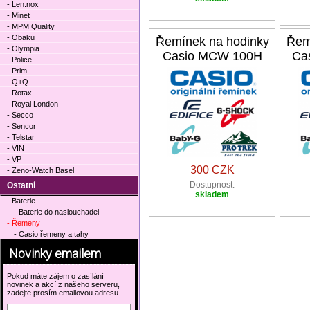
- Len.nox
- Minet
- MPM Quality
- Obaku
Řemínek na hodinky
Řem
- Olympia
Casio MCW 100H
Ca
- Police
- Prim
- Q+Q
- Rotax
- Royal London
- Secco
- Sencor
- Telstar
- VIN
- VP
300 CZK
- Zeno-Watch Basel
Dostupnost:
Ostatní
skladem
- Baterie
- Baterie do naslouchadel
- Řemeny
- Casio řemeny a tahy
Novinky emailem
Pokud máte zájem o zasílání
novinek a akcí z našeho serveru,
zadejte prosím emailovou adresu.