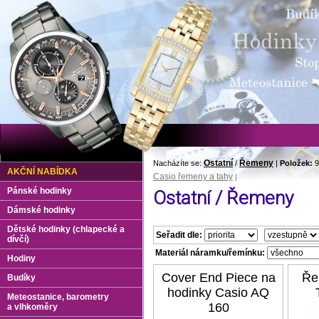
Ostatní
Řemeny
Nacházíte se:
/
|
Položek:
9
AKČNÍ NABÍDKA
Casio řemeny a tahy
|
Pánské hodinky
Ostatní / Řemeny
Dámské hodinky
Dětské hodinky (chlapecké a
Seřadit dle:
dívčí)
Materiál náramku/řemínku:
Hodiny
Cover End Piece na
Ře
Budíky
hodinky Casio AQ
Meteostanice, barometry
160
a vlhkoměry