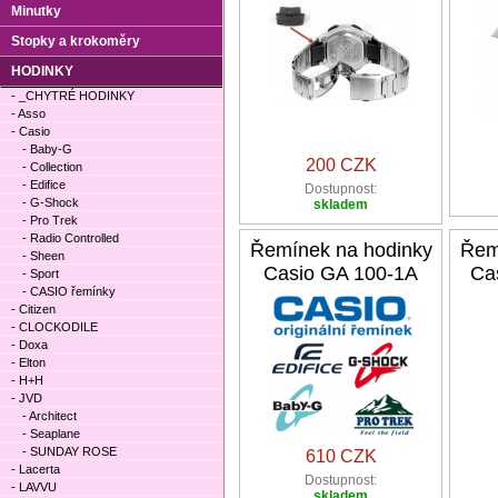
Minutky
Stopky a krokoměry
HODINKY
- _CHYTRÉ HODINKY
- Asso
- Casio
- Baby-G
200 CZK
- Collection
- Edifice
Dostupnost:
- G-Shock
skladem
- Pro Trek
- Radio Controlled
Řemínek na hodinky
Řem
- Sheen
Casio GA 100-1A
Ca
- Sport
- CASIO řemínky
- Citizen
- CLOCKODILE
- Doxa
- Elton
- H+H
- JVD
- Architect
- Seaplane
- SUNDAY ROSE
610 CZK
- Lacerta
Dostupnost:
- LAVVU
skladem