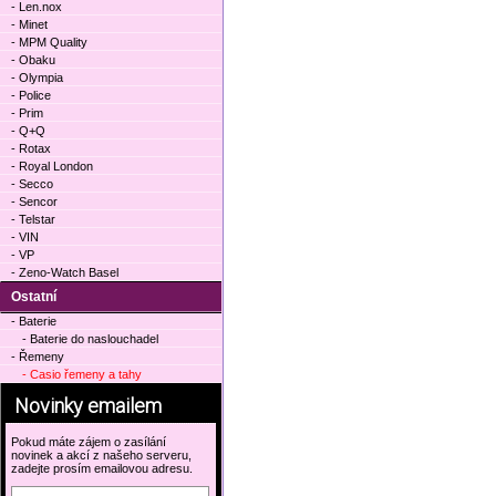
- Len.nox
- Minet
- MPM Quality
- Obaku
- Olympia
- Police
- Prim
- Q+Q
- Rotax
- Royal London
- Secco
- Sencor
- Telstar
- VIN
- VP
- Zeno-Watch Basel
Ostatní
- Baterie
- Baterie do naslouchadel
- Řemeny
- Casio řemeny a tahy
Novinky emailem
Pokud máte zájem o zasílání
novinek a akcí z našeho serveru,
zadejte prosím emailovou adresu.