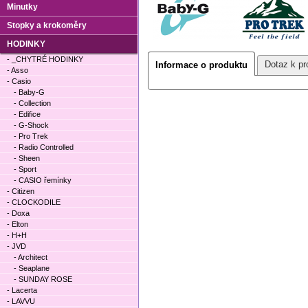
Minutky
Stopky a krokoměry
HODINKY
- _CHYTRÉ HODINKY
Dotaz k pr
Informace o produktu
- Asso
- Casio
- Baby-G
- Collection
- Edifice
- G-Shock
- Pro Trek
- Radio Controlled
- Sheen
- Sport
- CASIO řemínky
- Citizen
- CLOCKODILE
- Doxa
- Elton
- H+H
- JVD
- Architect
- Seaplane
- SUNDAY ROSE
- Lacerta
- LAVVU