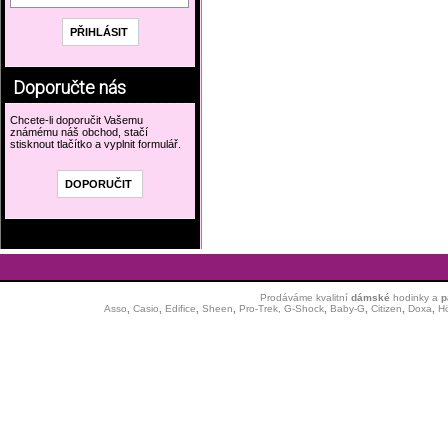
Doporučte nás
Chcete-li doporučit Vašemu
známému náš obchod, stačí
stisknout tlačítko a vyplnit formulář.
Prodáváme kvalitní
dámské
hodinky
a
p
Asso
,
Casio
,
Edifice
,
Sheen
,
Pro-Trek,
G-Shock
,
Baby-G
,
Citizen
,
Doxa
,
H