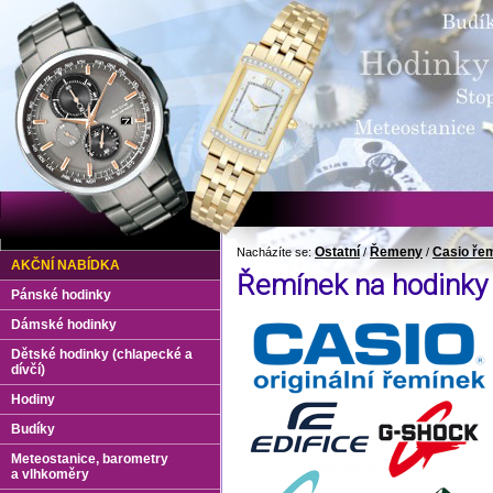
Ostatní
Řemeny
Casio ře
Nacházíte se:
/
/
AKČNÍ NABÍDKA
Řemínek na hodink
Pánské hodinky
Dámské hodinky
Dětské hodinky (chlapecké a
dívčí)
Hodiny
Budíky
Meteostanice, barometry
a vlhkoměry