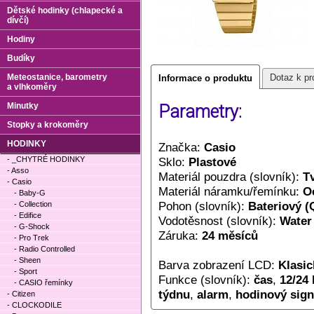
Dětské hodinky (chlapecké a
dívčí)
Hodiny
Budíky
Meteostanice, barometry
Dotaz k pr
Informace o produktu
a vlhkoměry
Minutky
Parametry:
Stopky a krokoměry
HODINKY
Značka:
Casio
- _CHYTRÉ HODINKY
Sklo:
Plastové
- Asso
Materiál pouzdra (slovník):
T
- Casio
Materiál náramku/řemínku:
O
- Baby-G
Pohon (slovník):
Bateriový (
- Collection
- Edifice
Vodotěsnost (slovník):
Water
- G-Shock
Záruka:
24 měsíců
- Pro Trek
- Radio Controlled
- Sheen
Barva zobrazení LCD:
Klasic
- Sport
Funkce (slovník):
čas
,
12/24
- CASIO řemínky
týdnu
,
alarm
,
hodinový sign
- Citizen
- CLOCKODILE