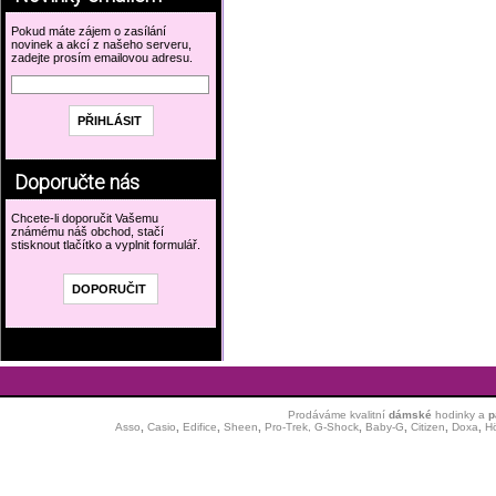
Pokud máte zájem o zasílání
novinek a akcí z našeho serveru,
zadejte prosím emailovou adresu.
Doporučte nás
Chcete-li doporučit Vašemu
známému náš obchod, stačí
stisknout tlačítko a vyplnit formulář.
Prodáváme kvalitní
dámské
hodinky
a
p
Asso
,
Casio
,
Edifice
,
Sheen
,
Pro-Trek,
G-Shock
,
Baby-G
,
Citizen
,
Doxa
,
H