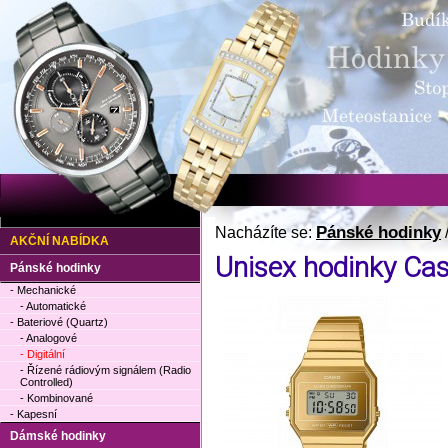
Pánské hodinky
Nacházíte se:
AKČNÍ NABÍDKA
Unisex hodinky C
Pánské hodinky
- Mechanické
- Automatické
- Bateriové (Quartz)
- Analogové
- Digitální
- Řízené rádiovým signálem (Radio
Controlled)
- Kombinované
- Kapesní
Dámské hodinky