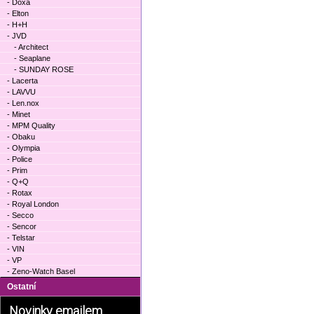
- Doxa
- Elton
- H+H
- JVD
- Architect
- Seaplane
- SUNDAY ROSE
- Lacerta
- LAVVU
- Len.nox
- Minet
- MPM Quality
- Obaku
- Olympia
- Police
- Prim
- Q+Q
- Rotax
- Royal London
- Secco
- Sencor
- Telstar
- VIN
- VP
- Zeno-Watch Basel
Ostatní
Novinky emailem