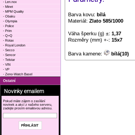
- Len.nox
- Minet
- MPM Quality
Barva kovu:
bílá
- Obaku
Materiál:
Zlato 585/1000
- Olympia
- Police
- Prim
Váha šperku (g) ±:
1,37
- Q+Q
Rozměry (mm) +-:
15x7
- Rotax
- Royal London
- Secco
Barva kamene:
bílá(10)
- Sencor
- Telstar
- VIN
- VP
- Zeno-Watch Basel
Ostatní
Novinky emailem
Pokud máte zájem o zasílání
novinek a akcí z našeho serveru,
zadejte prosím emailovou adresu.