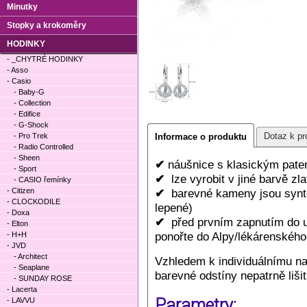
Minutky
Stopky a krokoměry
HODINKY
- _CHYTRÉ HODINKY
- Asso
- Casio
- Baby-G
- Collection
- Edifice
- G-Shock
Dotaz k pr
- Pro Trek
Informace o produktu
- Radio Controlled
- Sheen
✔
náušnice s klasickým pate
- Sport
✔
lze vyrobit v jiné barvě zl
- CASIO řemínky
- Citizen
✔
barevné kameny jsou synte
- CLOCKODILE
lepené)
- Doxa
✔
před prvním zapnutím do uc
- Elton
ponořte do Alpy/lékárenského 
- H+H
- JVD
- Architect
Vzhledem k individuálnímu n
- Seaplane
barevné odstíny nepatrně lišit
- SUNDAY ROSE
- Lacerta
Parametry:
- LAVVU