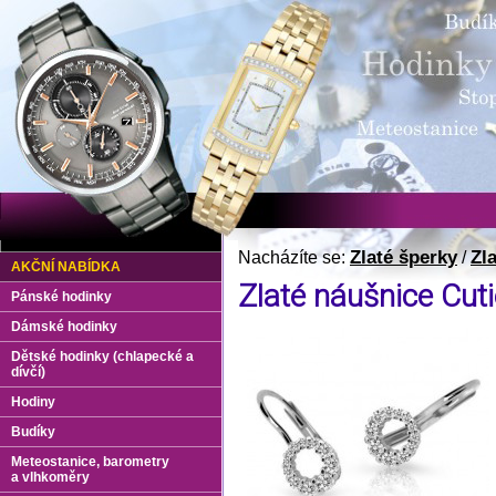
Zlaté šperky
Zl
Nacházíte se:
/
AKČNÍ NABÍDKA
Zlaté náušnice Cut
Pánské hodinky
Dámské hodinky
Dětské hodinky (chlapecké a
dívčí)
Hodiny
Budíky
Meteostanice, barometry
a vlhkoměry