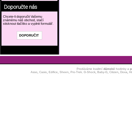
Doporučte nás
Chcete-li doporučit Vašemu
známému náš obchod, stačí
stisknout tlačítko a vyplnit formulář.
Prodáváme kvalitní
dámské
hodinky
a
p
Asso
,
Casio
,
Edifice
,
Sheen
,
Pro-Trek,
G-Shock
,
Baby-G
,
Citizen
,
Doxa
,
H