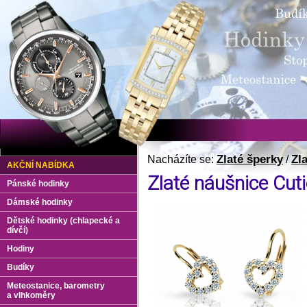
Zlaté šperky
Zl
Nacházíte se:
/
AKČNÍ NABÍDKA
Zlaté náušnice Cut
Pánské hodinky
Dámské hodinky
Dětské hodinky (chlapecké a
dívčí)
Hodiny
Budíky
Meteostanice, barometry
a vlhkoměry