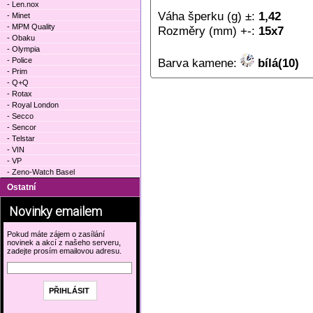
- Len.nox
Váha šperku (g) ±:
1,42
- Minet
- MPM Quality
Rozměry (mm) +-:
15x7
- Obaku
- Olympia
- Police
Barva kamene:
bílá(10)
- Prim
- Q+Q
- Rotax
- Royal London
- Secco
- Sencor
- Telstar
- VIN
- VP
- Zeno-Watch Basel
Ostatní
Novinky emailem
Pokud máte zájem o zasílání
novinek a akcí z našeho serveru,
zadejte prosím emailovou adresu.