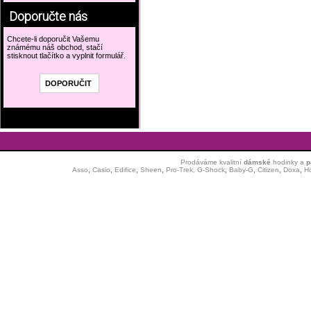
Doporučte nás
Chcete-li doporučit Vašemu
známému náš obchod, stačí
stisknout tlačítko a vyplnit formulář.
Prodáváme kvalitní
dámské
hodinky
a
p
Asso
,
Casio
,
Edifice
,
Sheen
,
Pro-Trek,
G-Shock
,
Baby-G
,
Citizen
,
Doxa
,
H