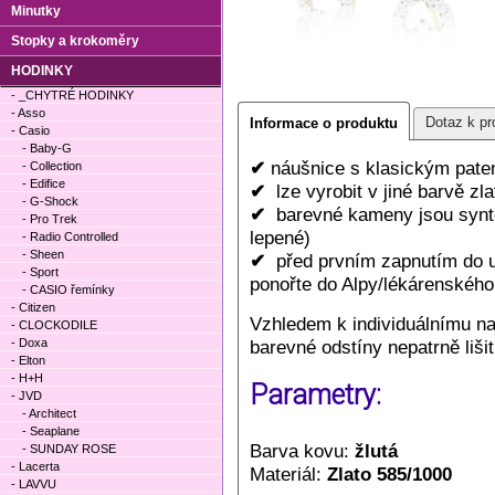
Minutky
Stopky a krokoměry
HODINKY
- _CHYTRÉ HODINKY
- Asso
Dotaz k pr
Informace o produktu
- Casio
- Baby-G
✔
náušnice s klasickým pate
- Collection
- Edifice
✔
lze vyrobit v jiné barvě zl
- G-Shock
✔
barevné kameny jsou synte
- Pro Trek
lepené)
- Radio Controlled
- Sheen
✔
před prvním zapnutím do uc
- Sport
ponořte do Alpy/lékárenského 
- CASIO řemínky
- Citizen
Vzhledem k individuálnímu n
- CLOCKODILE
- Doxa
barevné odstíny nepatrně lišit
- Elton
- H+H
Parametry:
- JVD
- Architect
- Seaplane
Barva kovu:
žlutá
- SUNDAY ROSE
- Lacerta
Materiál:
Zlato 585/1000
- LAVVU