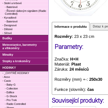
- Stolní a krbové
- Bateriové
- Řízené rádiovým signálem (Radio
Controlled)
- Kyvadlové
- Bateriové
- Designové
Dotaz k pr
Informace o produktu
- Dětské
- Síťové
Rozměry:
23 x 23 cm
Budíky
Meteostanice, barometry
Parametry:
a vlhkoměry
Minutky
Značka:
H+H
Stopky a krokoměry
Materiál:
Plast
HODINKY
Záruka:
24 měsíců
- _CHYTRÉ HODINKY
- Asso
Rozměry (mm) +-:
250x30
- Casio
- Baby-G
- Collection
Funkce (slovník):
čas
- Edifice
- G-Shock
Související produkty:
- Pro Trek
- Radio Controlled
- Sheen