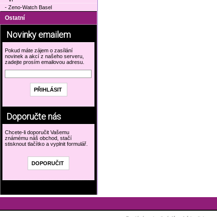
- Zeno-Watch Basel
Ostatní
Novinky emailem
Pokud máte zájem o zasílání
novinek a akcí z našeho serveru,
zadejte prosím emailovou adresu.
Doporučte nás
Chcete-li doporučit Vašemu
známému náš obchod, stačí
stisknout tlačítko a vyplnit formulář.