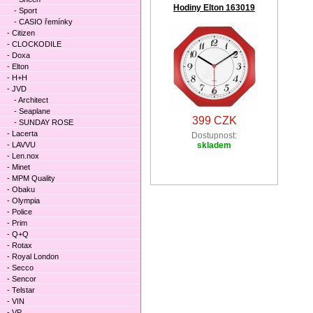
Hodiny Elton 163019
- Sport
- CASIO řemínky
- Citizen
- CLOCKODILE
- Doxa
- Elton
- H+H
- JVD
- Architect
- Seaplane
399 CZK
- SUNDAY ROSE
- Lacerta
Dostupnost:
- LAVVU
skladem
- Len.nox
- Minet
- MPM Quality
- Obaku
- Olympia
- Police
- Prim
- Q+Q
- Rotax
- Royal London
- Secco
- Sencor
- Telstar
- VIN
- VP