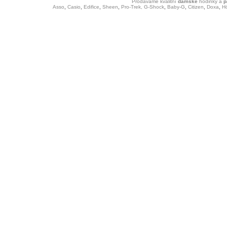
Prodáváme kvalitní
dámské
hodinky
a
p
Asso
,
Casio
,
Edifice
,
Sheen
,
Pro-Trek,
G-Shock
,
Baby-G
,
Citizen
,
Doxa
,
H