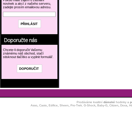
Pokud máte zájem o zasílání
novinek a akcí z našeho serveru,
zadejte prosím emailovou adresu.
Doporučte nás
Chcete-li doporučit Vašemu
známému náš obchod, stačí
stisknout tlačítko a vyplnit formulář.
Prodáváme kvalitní
dámské
hodinky
a
p
Asso
,
Casio
,
Edifice
,
Sheen
,
Pro-Trek,
G-Shock
,
Baby-G
,
Citizen
,
Doxa
,
H