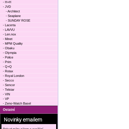
- H+H
- JVD
- Architect
- Seaplane
- SUNDAY ROSE
- Lacerta
- LAVVU
- Len.nox
- Minet
- MPM Quality
- Obaku
- Olympia
- Police
- Prim
- Q+Q
- Rotax
- Royal London
- Secco
- Sencor
- Telstar
- VIN
- VP
- Zeno-Watch Basel
Ostatní
Novinky emailem