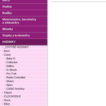
dívčí)
Hodiny
Budíky
Meteostanice, barometry
a vlhkoměry
Minutky
Stopky a krokoměry
HODINKY
- _CHYTRÉ HODINKY
- Asso
- Casio
- Baby-G
- Collection
- Edifice
- G-Shock
- Pro Trek
- Radio Controlled
- Sheen
- Sport
- CASIO řemínky
- Citizen
- CLOCKODILE
- Doxa
- Elton