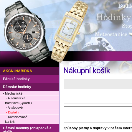
Nákupní košík
AKČNÍ NABÍDKA
Pánské hodinky
Dámské hodinky
- Mechanické
- Automatické
- Bateriové (Quartz)
- Analogové
- Digitální
- Kombinované
- Na krk
Dětské hodinky (chlapecké a
Způsoby platby a dopravy v našem inte