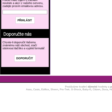
Pokud máte zájem o zasílání
novinek a akcí z našeho serveru,
zadejte prosím emailovou adresu.
Doporučte nás
Chcete-li doporučit Vašemu
známému náš obchod, stačí
stisknout tlačítko a vyplnit formulář.
Prodáváme kvalitní
dámské
hodinky
a
p
Asso
,
Casio
,
Edifice
,
Sheen
,
Pro-Trek,
G-Shock
,
Baby-G
,
Citizen
,
Doxa
,
H