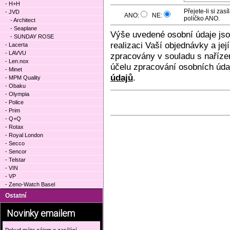
- H+H
Přejete-li si za
- JVD
ANO:
NE:
políčko ANO.
- Architect
- Seaplane
Výše uvedené osobní údaje js
- SUNDAY ROSE
realizaci Vaší objednávky a je
- Lacerta
- LAVVU
zpracovány v souladu s naříze
- Len.nox
účelu zpracování osobních úda
- Minet
údajů
.
- MPM Quality
- Obaku
- Olympia
- Police
- Prim
- Q+Q
- Rotax
- Royal London
- Secco
- Sencor
- Telstar
- VIN
- VP
- Zeno-Watch Basel
Ostatní
Novinky emailem