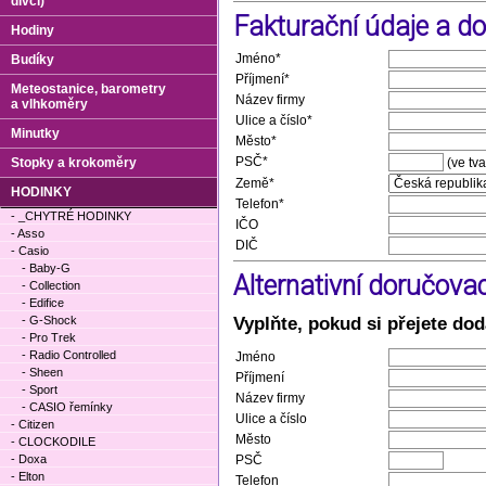
dívčí)
Fakturační údaje a d
Hodiny
Jméno*
Budíky
Příjmení*
Meteostanice, barometry
Název firmy
a vlhkoměry
Ulice a číslo*
Minutky
Město*
PSČ*
Stopky a krokoměry
(ve tv
Země*
HODINKY
Telefon*
- _CHYTRÉ HODINKY
IČO
- Asso
DIČ
- Casio
- Baby-G
Alternativní doručova
- Collection
- Edifice
Vyplňte, pokud si přejete dod
- G-Shock
- Pro Trek
- Radio Controlled
Jméno
- Sheen
Příjmení
- Sport
Název firmy
- CASIO řemínky
Ulice a číslo
- Citizen
Město
- CLOCKODILE
- Doxa
PSČ
- Elton
Telefon