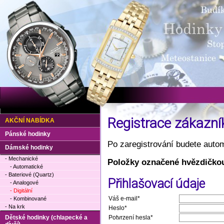
Registrace zákazní
AKČNÍ NABÍDKA
Pánské hodinky
Po zaregistrování budete autom
Dámské hodinky
- Mechanické
Položky označené hvězdičkou
- Automatické
- Bateriové (Quartz)
Přihlašovací údaje
- Analogové
- Digitální
Váš e-mail*
- Kombinované
- Na krk
Heslo*
Dětské hodinky (chlapecké a
Potvrzení hesla*