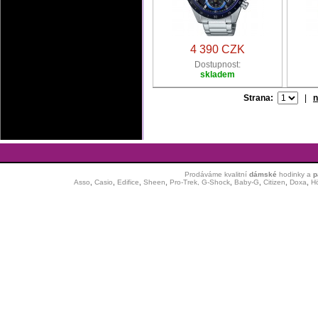
4 390 CZK
Dostupnost:
skladem
Strana:
|
n
Prodáváme kvalitní
dámské
hodinky
a
p
Asso
,
Casio
,
Edifice
,
Sheen
,
Pro-Trek,
G-Shock
,
Baby-G
,
Citizen
,
Doxa
,
H