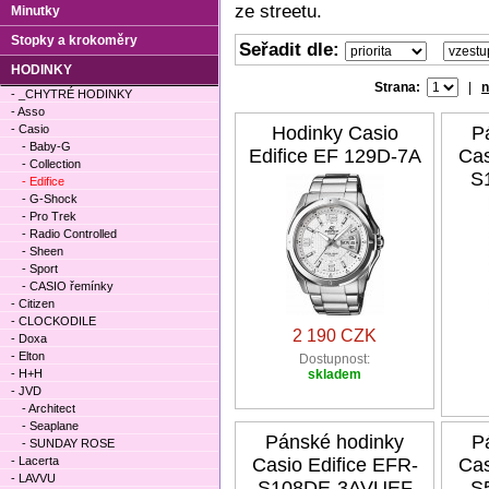
ze streetu.
Minutky
Stopky a krokoměry
Seřadit dle:
HODINKY
Strana:
|
n
- _CHYTRÉ HODINKY
- Asso
- Casio
Hodinky Casio
P
- Baby-G
Edifice EF 129D-7A
Cas
- Collection
S
- Edifice
- G-Shock
- Pro Trek
- Radio Controlled
- Sheen
- Sport
- CASIO řemínky
- Citizen
- CLOCKODILE
2 190 CZK
- Doxa
- Elton
Dostupnost:
- H+H
skladem
- JVD
- Architect
- Seaplane
Pánské hodinky
P
- SUNDAY ROSE
- Lacerta
Casio Edifice EFR-
Cas
- LAVVU
S108DE-3AVUEF
S