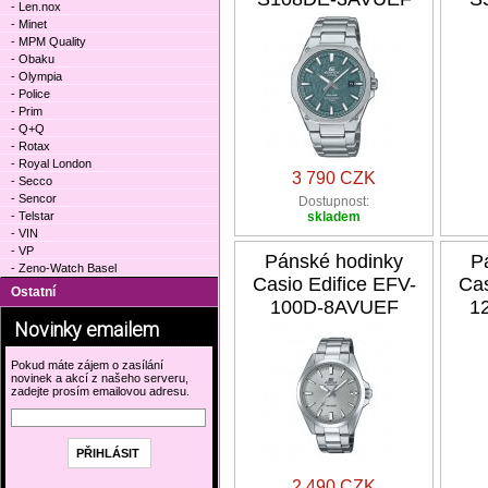
- Len.nox
- Minet
- MPM Quality
- Obaku
- Olympia
- Police
- Prim
- Q+Q
- Rotax
- Royal London
3 790 CZK
- Secco
- Sencor
Dostupnost:
- Telstar
skladem
- VIN
- VP
Pánské hodinky
P
- Zeno-Watch Basel
Casio Edifice EFV-
Cas
Ostatní
100D-8AVUEF
1
Novinky emailem
Pokud máte zájem o zasílání
novinek a akcí z našeho serveru,
zadejte prosím emailovou adresu.
2 490 CZK