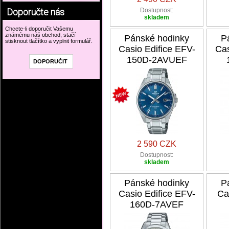
Doporučte nás
Dostupnost:
skladem
Chcete-li doporučit Vašemu
známému náš obchod, stačí
Pánské hodinky
P
stisknout tlačítko a vyplnit formulář.
Casio Edifice EFV-
Cas
150D-2AVUEF
2 590 CZK
Dostupnost:
skladem
Pánské hodinky
P
Casio Edifice EFV-
Ca
160D-7AVEF