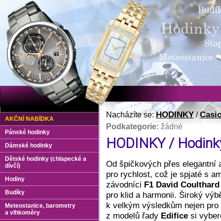
HODINKY
Casi
Nacházíte se:
/
AKČNÍ NABÍDKA
Podkategorie:
žádné
Pánské hodinky
HODINKY / Hodinky 
Dámské hodinky
Dětské hodinky (chlapecké a
Od špičkových přes elegantní 
dívčí)
pro rychlost, což je spjaté s 
Hodiny
závodníci
F1
David Coulthard
Budíky
pro klid a harmonii. Široký výb
k velkým výsledkům nejen pro
Meteostanice, barometry
a vlhkoměry
z modelů řady
Edifice
si vyber